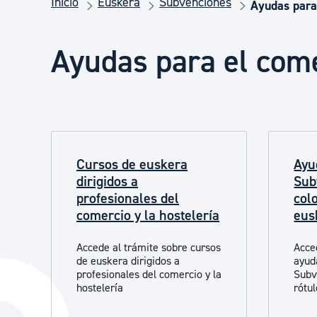
Inicio
Euskera
Subvenciones
Seguridad ciudadana y emergencias
Ayudas para 
Ayudas para el come
Salud Pública, animales y consumo
Infancia y juventud
Cursos de euskera
Ayu
Participación ciudadana y asociacionismo
dirigidos a
Sub
profesionales del
col
comercio y la hostelería
eus
Deporte
Accede al trámite sobre cursos
Acce
de euskera dirigidos a
ayud
profesionales del comercio y la
Subv
hostelería
rótu