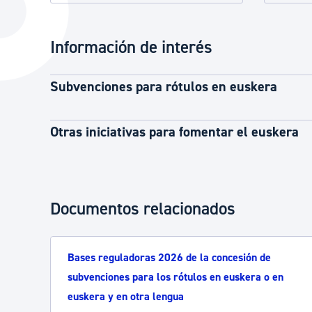
La ciudad
Actualid
La ciudad ahora
Noticias
Información de interés
Descubre la ciudad
Avisos
Subvenciones para rótulos en euskera
La ciudad futura
Agenda cul
Otras iniciativas para fomentar el euskera
Documentos relacionados
Bases reguladoras 2026 de la concesión de
subvenciones para los rótulos en euskera o en
euskera y en otra lengua