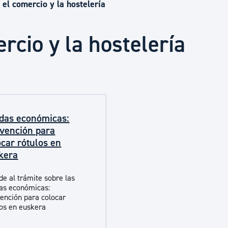
Euskera
el comercio y la hostelería
rcio y la hostelería
Desarrollo económico 
Igualdad, Derechos Hu
das económicas:
Cultura
vención para
ocar rótulos en
kera
Turismo
de al trámite sobre las
as económicas:
ención para colocar
los en euskera