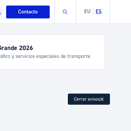
Buscar
EU
ES
Contacto
Grande 2026
áfico y servicios especiales de transporte
mo
Cerrar avisos
esiduos y medioambiente