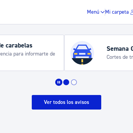
Menú
Mi carpeta
de carabelas
Semana 
rencia para informarte de
Cortes de tr
Impuestos y multas
Vivienda y urbanis
Ver todos los avisos
Espacio público, r