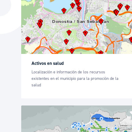
La ciudad
Actualid
La ciudad ahora
Noticias
Descubre la ciudad
Avisos
La ciudad futura
Agenda cul
Activos en salud
Localización e información de los recursos
existentes en el municipio para la promoción de la
salud