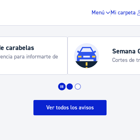
Menú
Mi carpeta
de carabelas
Semana 
rencia para informarte de
Cortes de tr
Impuestos y multas
Vivienda y urbanis
Ver todos los avisos
Espacio público, r