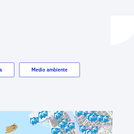
y empleo
manos y convivencia
s
Medio ambiente