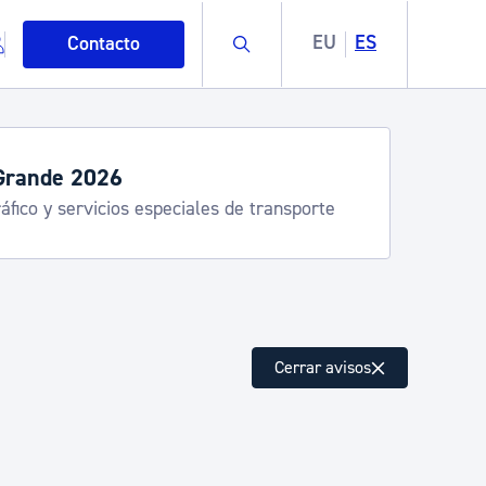
Buscar
EU
ES
Contacto
Grande 2026
áfico y servicios especiales de transporte
mo
Cerrar avisos
esiduos y medioambiente