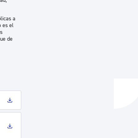
ad,
licas a
 es el
as
que de