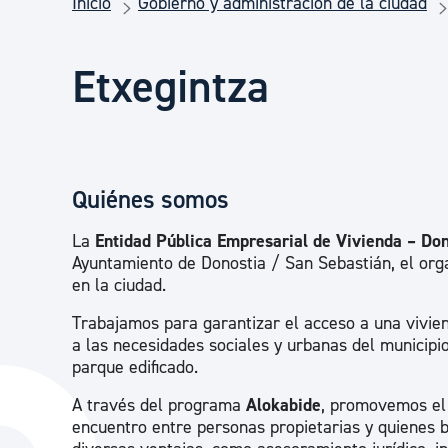
Inicio
Gobierno y administración de la ciudad
Seguridad ciudadana y emergencias
Etxegintza
Salud Pública, animales y consumo
Infancia y juventud
Quiénes somos
Participación ciudadana y asociacionismo
La
Entidad Pública Empresarial de Vivienda – Don
Ayuntamiento de Donostia / San Sebastián, el orga
en la ciudad.
Deporte
Trabajamos para garantizar el acceso a una vivie
a las necesidades sociales y urbanas del municipio
parque edificado.
A través del programa
Alokabide
, promovemos el a
encuentro entre personas propietarias y quienes 