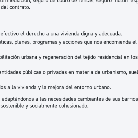
ntermediación, seguro de cobro de rentas, seguro multirries
ad
Administración municipal
del contrato.
Tablón de anuncios oficiales
Calendario fiscal
efectivo el derecho a una vivienda digna y adecuada.
tural
Portal de transparencia
ticas, planes, programas y acciones que nos encomienda el
itación urbana y regeneración del tejido residencial en los 
ntidades públicas o privadas en materia de urbanismo, suel
s a la vivienda y la mejora del entorno urbano.
d, adaptándonos a las necesidades cambiantes de sus barrios
 sostenible y socialmente cohesionado.