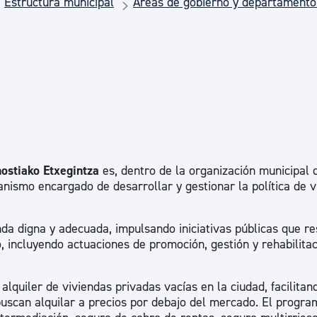
Estructura municipal
Áreas de gobierno y departamento
Euskera
Desarrollo económico 
Igualdad, Derechos Hu
Cultura
ostiako Etxegintza
es, dentro de la organización municipal 
nismo encargado de desarrollar y gestionar la política de v
Turismo
nda digna y adecuada, impulsando iniciativas públicas que r
, incluyendo actuaciones de promoción, gestión y rehabilitac
lquiler de viviendas privadas vacías en la ciudad, facilitan
buscan alquilar a precios por debajo del mercado. El progra