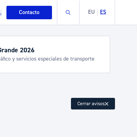
Buscar
EU
ES
Contacto
Semana Grande 2026: pro
8-15 agosto
mo
Cerrar avisos
esiduos y medioambiente