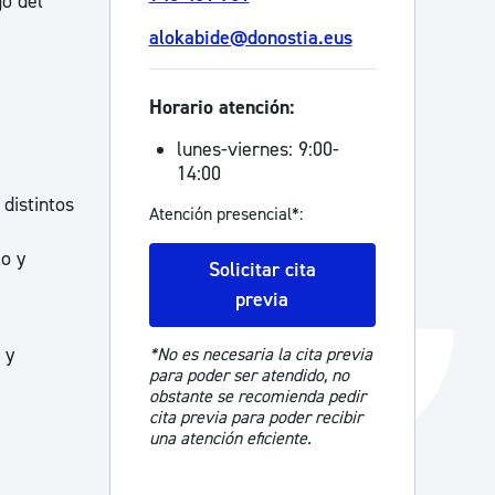
go del
Catálogo de trámites
alokabide@donostia.eus
Horario atención:
Ayuda a la tramitación
lunes-viernes: 9:00-
14:00
distintos
Atención presencial*:
o y
Solicitar cita
previa
 y
*No es necesaria la cita previa
para poder ser atendido, no
obstante se recomienda pedir
cita previa para poder recibir
una atención eficiente.