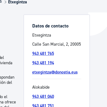
s
Etxegintza
y empleo
Datos de contacto
Etxegintza
manos y convivencia
Calle San Marcial, 2, 20005
943 481 765
del
ivienda
943 481 194
etxegintza@donostia.eus
espondan
ión del
Alokabide
943 481 040
do el
ma ofrece
943 481 751