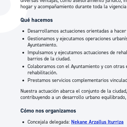
diversas ventajas, como asesoramiento jurídico, i
La ciudad
Actualid
hogar y acompañamiento durante toda la vigencia 
La ciudad ahora
Noticias
Qué hacemos
Descubre la ciudad
Avisos
Desarrollamos actuaciones orientadas a hacer 
La ciudad futura
Agenda cul
Gestionamos y ejecutamos operaciones urbanís
Ayuntamiento.
Impulsamos y ejecutamos actuaciones de rehabil
barrios de la ciudad.
Colaboramos con el Ayuntamiento y con otras e
rehabilitación.
Prestamos servicios complementarios vinculado
Nuestra actuación abarca el conjunto de la ciuda
contribuyendo a un desarrollo urbano equilibrado,
Cómo nos organizamos
Concejala delegada:
Nekane Arzallus Iturriza