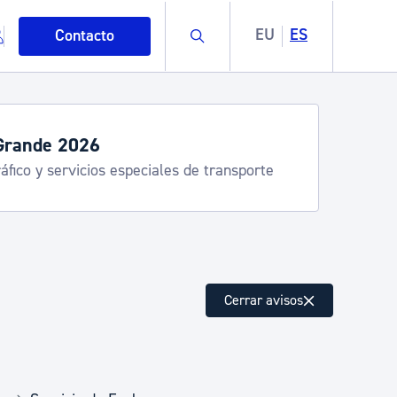
Buscar
EU
ES
Contacto
Grande 2026
áfico y servicios especiales de transporte
mo
Cerrar avisos
esiduos y medioambiente