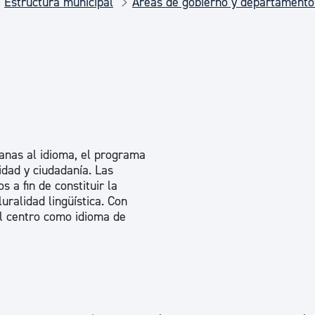
Estructura municipal
Áreas de gobierno y departamento
Euskera
Desarrollo económico 
Igualdad, Derechos Hu
janas al idioma, el programa
Cultura
dad y ciudadanía. Las
a fin de constituir la
uralidad lingüística. Con
l centro como idioma de
Turismo