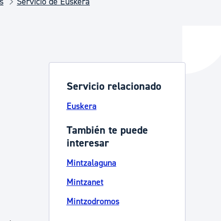
s
Servicio de Euskera
y empleo
manos y convivencia
Servicio relacionado
Euskera
También te puede
interesar
Mintzalaguna
Mintzanet
Mintzodromos