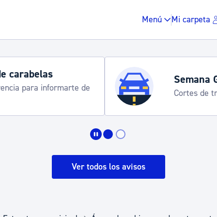
Menú
Mi carpeta
de carabelas
Semana 
rencia para informarte de
Cortes de tr
Impuestos y multas
Vivienda y urbanis
Ver todos los avisos
Espacio público, r