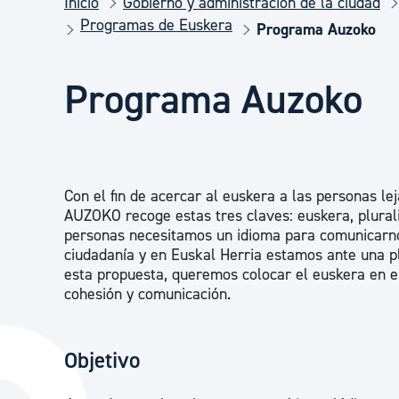
Inicio
Gobierno y administración de la ciudad
Seguridad ciudadana y emergencias
Programas de Euskera
Programa Auzoko
Salud Pública, animales y consumo
Programa Auzoko
Infancia y juventud
Con el fin de acercar al euskera a las personas le
Participación ciudadana y asociacionismo
AUZOKO recoge estas tres claves: euskera, plurali
personas necesitamos un idioma para comunicarnos 
ciudadanía y en Euskal Herria estamos ante una pl
esta propuesta, queremos colocar el euskera en e
Deporte
cohesión y comunicación.
Objetivo