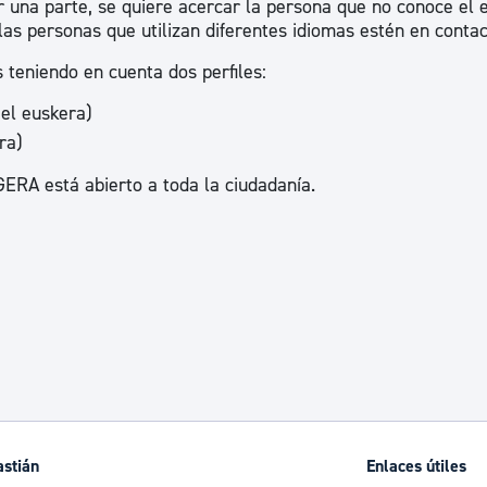
 una parte, se quiere acercar la persona que no conoce el 
ad
Administración municipal
 las personas que utilizan diferentes idiomas estén en contac
Tablón de anuncios oficiales
 teniendo en cuenta dos perfiles:
Calendario fiscal
 el euskera)
ra)
tural
Portal de transparencia
GERA está abierto a toda la ciudadanía.
astián
Enlaces útiles