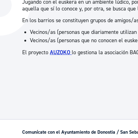
Jugando con el euskera en un ambiente lúdico, por
La ciudad
Actualid
aquella que sí lo conoce y, por otra, se busca que
La ciudad ahora
Noticias
En los barrios se constituyen grupos de amigos/as
Descubre la ciudad
Avisos
Vecinos/as (personas que diariamente utilizan
Vecinos/as (personas que no conocen el euske
La ciudad futura
Agenda cul
El proyecto
AUZOKO
lo gestiona la asociación BA
Comunícate con el Ayuntamiento de Donostia / San Seb