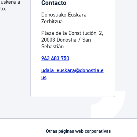
euskera a
Contacto
to.
Catálogo de trámites
Donostiako Euskara
Zerbitzua
Plaza de la Constitución, 2,
Ayuda a la tramitación
20003 Donostia / San
Sebastián
943 483 750
udala_euskara@donostia.e
us
Otras páginas web corporativas