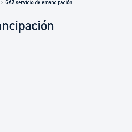
Euskera
GAZ servicio de emancipación
ancipación
Desarrollo económico 
Igualdad, Derechos Hu
Cultura
Turismo