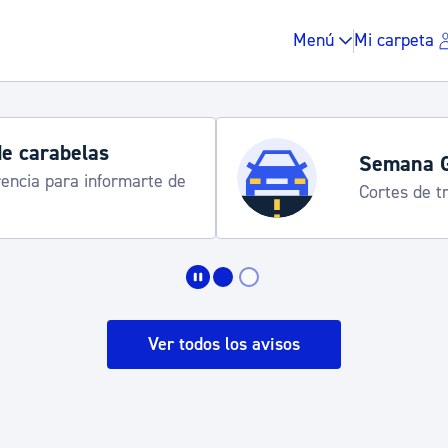
Menú
Mi carpeta
de carabelas
Semana 
rencia para informarte de
Cortes de tr
Impuestos y multas
Vivienda y urbanis
Ver todos los avisos
Espacio público, r