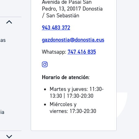
Avenida de Pasai San
Pedro, 13, 20017 Donostia
Catálogo de trámites
/ San Sebastián
943 483 372
Ayuda a la tramitación
gazdonostia@donostia.eus
las
Whatsapp:
747 416 835
Horario de atención
:
Martes y jueves: 11:30-
13:30 | 17:30-20:30
Miércoles y
viernes: 17:30-20:30
ia