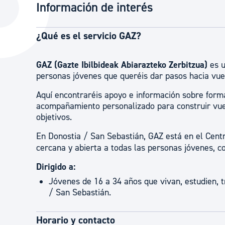
Información de interés
La ciudad
Actualid
La ciudad ahora
Noticias
¿Qué es el servicio GAZ?
Descubre la ciudad
Avisos
GAZ (Gazte Ibilbideak Abiarazteko Zerbitzua)
es 
La ciudad futura
Agenda cul
personas jóvenes que queréis dar pasos hacia vue
Aquí encontraréis apoyo e información sobre for
acompañamiento personalizado para construir vues
objetivos.
En Donostia / San Sebastián, GAZ está en el Centr
cercana y abierta a todas las personas jóvenes,
Dirigido a:
Jóvenes de 16 a 34 años que vivan, estudien, t
/ San Sebastián.
Horario y contacto