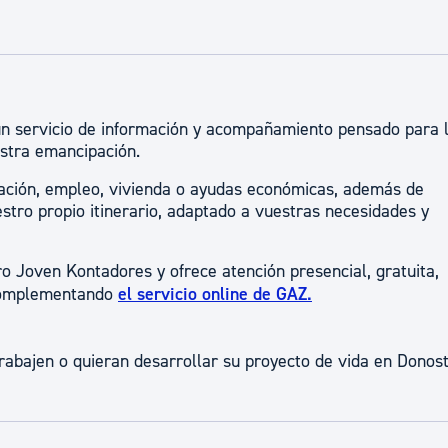
ad
Administración municipal
Tablón de anuncios oficiales
Calendario fiscal
un servicio de información y acompañamiento pensado para 
tural
Portal de transparencia
stra emancipación.
mación, empleo, vivienda o ayudas económicas, además de
tro propio itinerario, adaptado a vuestras necesidades y
o Joven Kontadores y ofrece atención presencial, gratuita,
 complementando
el servicio online de GAZ.
rabajen o quieran desarrollar su proyecto de vida en Donost