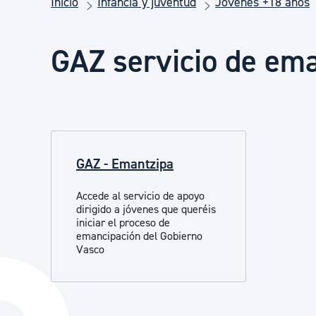
Inicio
Infancia y juventud
Jóvenes +18 años
Seguridad ciudadana y emergencias
GAZ servicio de em
Salud Pública, animales y consumo
Infancia y juventud
GAZ - Emantzipa
Participación ciudadana y asociacionismo
Accede al servicio de apoyo
dirigido a jóvenes que queréis
Deporte
iniciar el proceso de
emancipación del Gobierno
Vasco