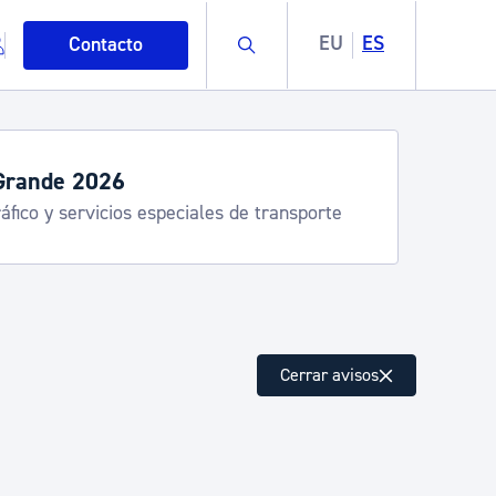
Buscar
EU
ES
Contacto
Grande 2026
áfico y servicios especiales de transporte
mo
Cerrar avisos
esiduos y medioambiente