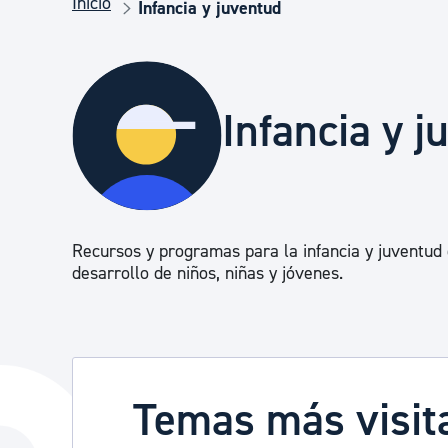
Inicio
Seguridad ciudadana y emergencias
Infancia y juventud
Salud Pública, animales y consumo
Infancia y 
Infancia y juventud
Participación ciudadana y asociacionismo
Recursos y programas para la infancia y juventud 
desarrollo de niños, niñas y jóvenes.
Deporte
Temas más visit