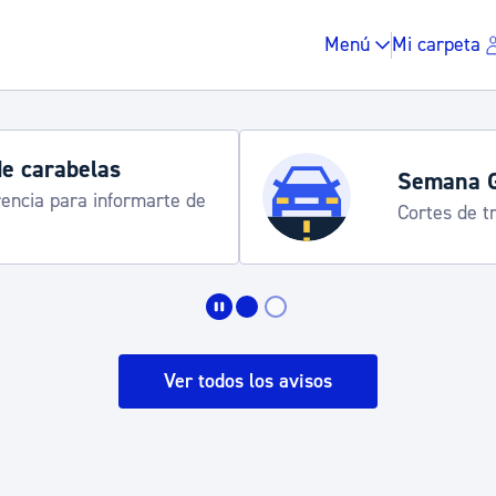
Menú
Mi carpeta
Horarios y 
rograma
Udalinfo, Dono
Urgull, Honda
Impuestos y multas
Vivienda y urbanis
Ver todos los avisos
Espacio público, r