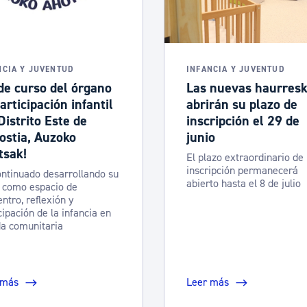
NCIA Y JUVENTUD
INFANCIA Y JUVENTUD
de curso del órgano
Las nuevas haurresk
articipación infantil
abrirán su plazo de
Distrito Este de
inscripción el 29 de
ostia, Auzoko
junio
tsak!
El plazo extraordinario de
inscripción permanecerá
ntinuado desarrollando su
abierto hasta el 8 de julio
 como espacio de
ntro, reflexión y
cipación de la infancia en
da comunitaria
 más
Leer más