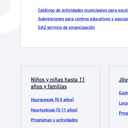
La ciudad
Actualid
Catálogo de actividades municipales para esco
La ciudad ahora
Noticias
Subvenciones para centros educativos y asocia
Descubre la ciudad
Avisos
GAZ servicio de emancipación
La ciudad futura
Agenda cul
Niños y niñas hasta 11
Jóv
años y familias
Gazt
Haurguneak (0-5 años)
Loca
Haurtxokoak (5-11 años)
Prog
Programas y actividades