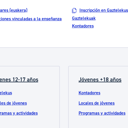
ad
Administración municipal
lares (euskera)
Inscripción en Gazteleku
Tablón de anuncios oficiales
Gaztelekuak
ciones vinculadas a la enseñanza
Kontadores
Calendario fiscal
tural
Portal de transparencia
enes 12-17 años
Jóvenes +18 años
elekus
Kontadores
les de jóvenes
Locales de jóvenes
ramas y actividades
Programas y actividades