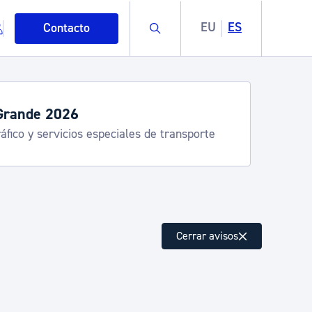
Buscar
EU
ES
Contacto
servicios de verano
stia Kirola, Donostia Kultura, San Telmo,
lea, Turismo
mo
Cerrar avisos
esiduos y medioambiente