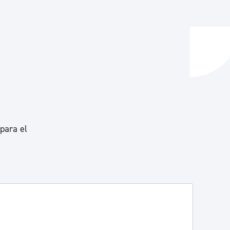
y empleo
manos y convivencia
 para el