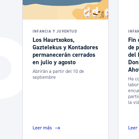
INFANCIA Y JUVENTUD
INFA
Los Haurtxokos,
Fin 
Gaztelekus y Kontadores
de p
permanecerán cerrados
del 
en julio y agosto
Don
Aho
Abrirán a partir del 10 de
septiembre
Ha co
labor
encue
parti
la vi
Leer más
Leer