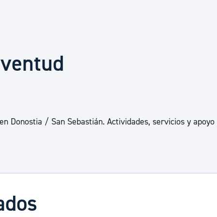
Euskera
Desarrollo económico 
juventud
Igualdad, Derechos Hu
Cultura
en Donostia / San Sebastián. Actividades, servicios y apoyo
Turismo
ados