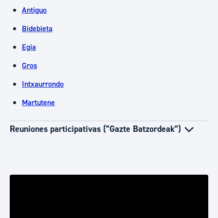
Antiguo
Bidebieta
Egia
Gros
Intxaurrondo
Martutene
Reuniones participativas (“Gazte Batzordeak”)