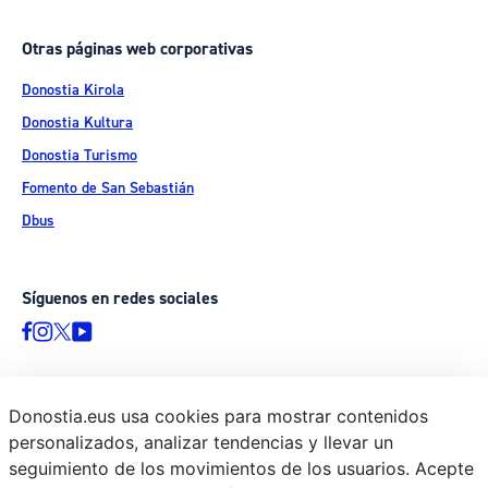
Otras páginas web corporativas
Donostia Kirola
Donostia Kultura
Donostia Turismo
Fomento de San Sebastián
Dbus
Síguenos en redes sociales
Donostia.eus usa cookies para mostrar contenidos
© Donostiako Udala - Ayuntamiento de Donostia / San Sebastián
personalizados, analizar tendencias y llevar un
Ijentea 1, 20003 Donostia / San Sebastián
seguimiento de los movimientos de los usuarios. Acepte