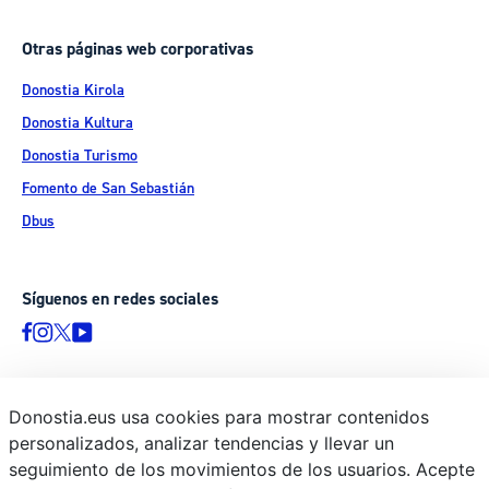
Otras páginas web corporativas
Donostia Kirola
Donostia Kultura
Donostia Turismo
Fomento de San Sebastián
Dbus
Síguenos en redes sociales
Donostia.eus usa cookies para mostrar contenidos
© Donostiako Udala - Ayuntamiento de Donostia / San Sebastián
personalizados, analizar tendencias y llevar un
Ijentea 1, 20003 Donostia / San Sebastián
seguimiento de los movimientos de los usuarios. Acepte