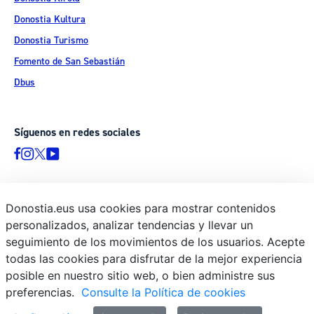
Donostia Kultura
Donostia Turismo
Fomento de San Sebastián
Dbus
Síguenos en redes sociales
Donostia.eus usa cookies para mostrar contenidos
© Donostiako Udala - Ayuntamiento de Donostia / San Sebastián
personalizados, analizar tendencias y llevar un
Ijentea 1, 20003 Donostia / San Sebastián
seguimiento de los movimientos de los usuarios. Acepte
Aviso legal
todas las cookies para disfrutar de la mejor experiencia
Política de privacidad
posible en nuestro sitio web, o bien administre sus
preferencias.
Consulte la Política de cookies
Política de cookies
Declaración de accesibilidad