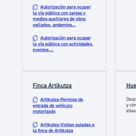
Autorización para ocupar
la vía pública con zanjas y
medios auxiliares de obra:
vallados, andamios...
Autorización para ocupar
la vía pública con actividades,
eventos,...
Finca Artikutza
Hue
Desc
Artikutza-Permiso de
y có
entrada de vehículo
ellas
motorizado
Artikutza-Visitas guiadas a
la finca de Artikutza