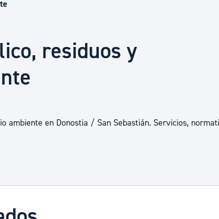
Euskera
te
Desarrollo económico 
ico, residuos y
nte
Igualdad, Derechos Hu
Cultura
io ambiente en Donostia / San Sebastián. Servicios, normat
Turismo
ados