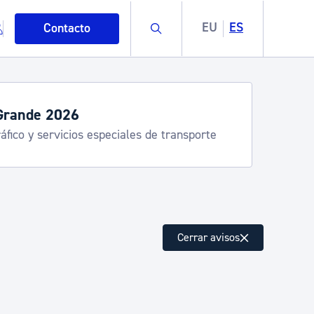
Buscar
EU
ES
Contacto
servicios de verano
stia Kirola, Donostia Kultura, San Telmo,
lea, Turismo
mo
Cerrar avisos
esiduos y medioambiente