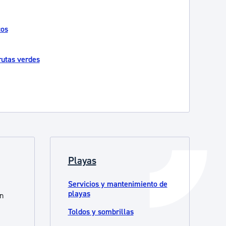
Catálogo de trámites
cos
Ayuda a la tramitación
rutas verdes
Playas
Servicios y mantenimiento de
playas
ón
Toldos y sombrillas