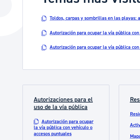
La ciudad
Actualid
La ciudad ahora
Noticias
Toldos, carpas y sombrillas en las playas: 
Descubre la ciudad
Avisos
Autorización para ocupar la vía pública con
La ciudad futura
Agenda cul
Autorización para ocupar la vía pública con 
Autorizaciones para el
Res
uso de la vía pública
Resi
Autorización para ocupar
Acti
la vía pública con vehículo o
accesos puntuales
Mapa