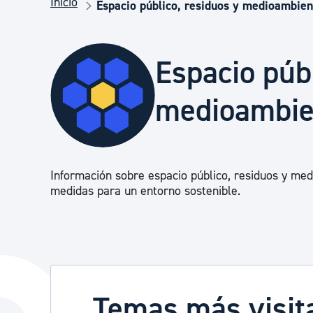
Inicio
Seguridad ciudadana y emergencias
Espacio público, residuos y medioambien
Salud Pública, animales y consumo
Espacio públ
medioambie
Infancia y juventud
Participación ciudadana y asociacionismo
Información sobre espacio público, residuos y med
medidas para un entorno sostenible.
Deporte
Temas más visit