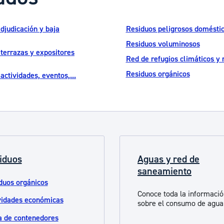
ad
Administración municipal
Tablón de anuncios oficiales
adjudicación y baja
Residuos peligrosos domésti
Residuos voluminosos
Calendario fiscal
 terrazas y expositores
Red de refugios climáticos y 
tural
Portal de transparencia
Residuos orgánicos
actividades, eventos,...
iduos
Aguas y red de
saneamiento
duos orgánicos
Conoce toda la informaci
vidades económicas
sobre el consumo de agua
 de contenedores