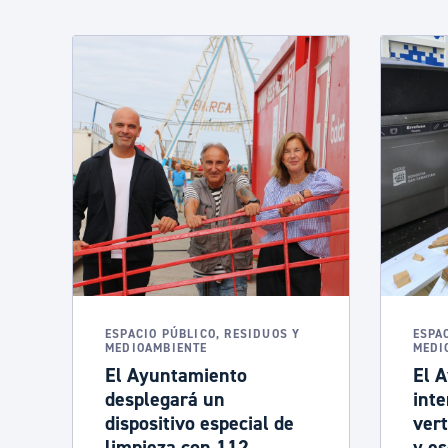
ESPACIO PÚBLICO, RESIDUOS Y
ESPA
MEDIOAMBIENTE
MEDI
El Ayuntamiento
El 
desplegará un
inte
dispositivo especial de
ver
limpieza con 112
y e