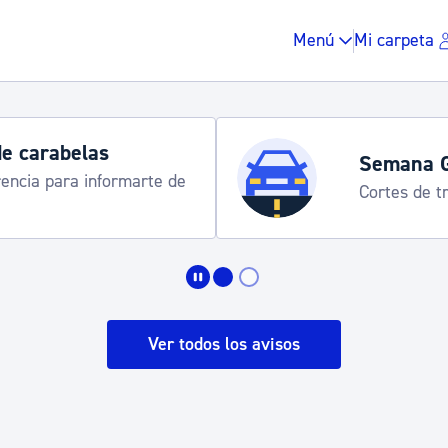
Menú
Mi carpeta
Horarios y 
rograma
Udalinfo, Dono
Urgull, Honda
Impuestos y multas
Vivienda y urbanis
Ver todos los avisos
Espacio público, r