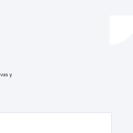
y empleo
manos y convivencia
ivas y