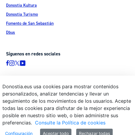
Donostia Kultura
Donostia Turismo
Fomento de San Sebastián
Dbus
Síguenos en redes sociales
Donostia.eus usa cookies para mostrar contenidos
© Donostiako Udala - Ayuntamiento de Donostia / San Sebastián
personalizados, analizar tendencias y llevar un
Ijentea 1, 20003 Donostia / San Sebastián
seguimiento de los movimientos de los usuarios. Acepte
Aviso legal
todas las cookies para disfrutar de la mejor experiencia
Política de privacidad
posible en nuestro sitio web, o bien administre sus
preferencias.
Consulte la Política de cookies
Política de cookies
Declaración de accesibilidad
Configuración
Aceptar todo
Rechazar todas