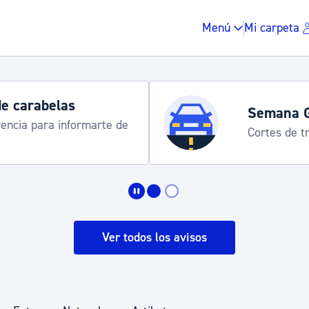
Menú
Mi carpeta
Horarios y 
rograma
Udalinfo, Dono
Urgull, Honda
Impuestos y multas
Vivienda y urbanis
Ver todos los avisos
Espacio público, r