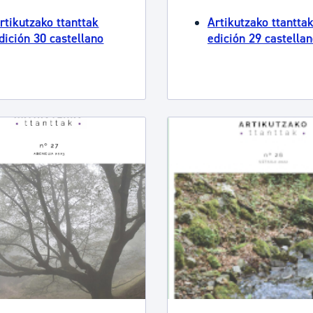
rtikutzako ttanttak
Artikutzako ttantta
dición 30 castellano
edición 29 castella