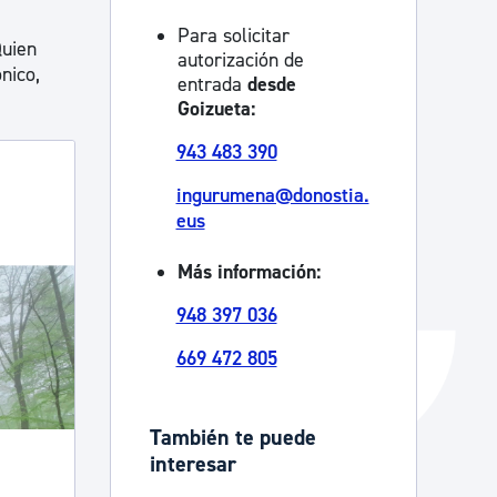
Catálogo de trámites
Para solicitar
Quien
autorización de
ónico,
entrada
desde
Goizueta:
Ayuda a la tramitación
943 483 390
ingurumena@donostia.
eus
Más información:
948 397 036
669 472 805
También te puede
interesar