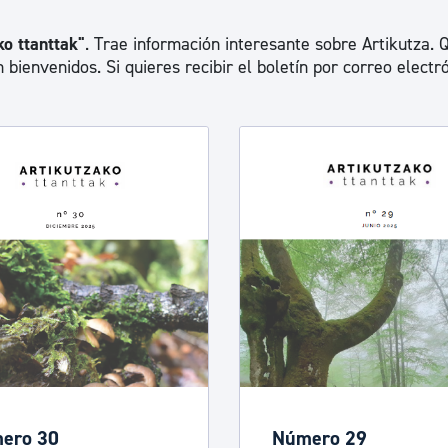
ad
Administración municipal
ko ttanttak"
. Trae información interesante sobre Artikutza. 
Tablón de anuncios oficiales
n bienvenidos. Si quieres recibir el boletín por correo electr
Calendario fiscal
tural
Portal de transparencia
ero 30
Número 29