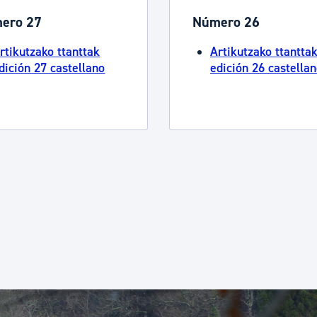
ero 27
Número 26
rtikutzako ttanttak
Artikutzako ttantta
dición 27 castellano
edición 26 castella