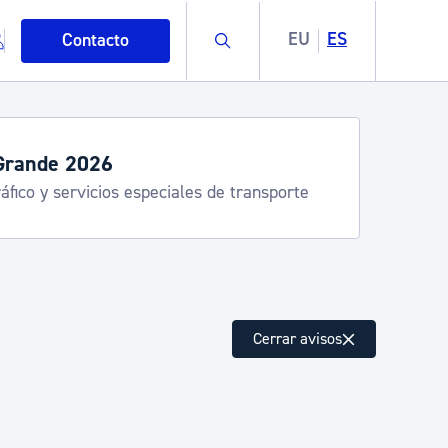
Buscar
EU
ES
Contacto
servicios de verano
stia Kirola, Donostia Kultura, San Telmo,
lea, Turismo
mo
Cerrar avisos
esiduos y medioambiente