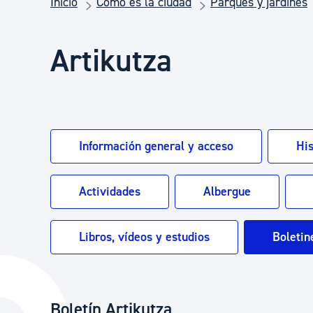
Inicio
Cómo es la ciudad
Parques y jardines
Seguridad ciudadana y emergencias
Artikutza
Salud Pública, animales y consumo
Infancia y juventud
Información general y acceso
His
Participación ciudadana y asociacionismo
Actividades
Albergue
Deporte
Libros, vídeos y estudios
Boletin
Boletín Artikutza