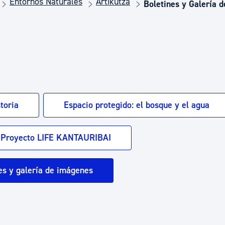
Entornos Naturales
Artikutza
Euskera
Boletines y Galería 
Desarrollo económico 
Igualdad, Derechos Hu
toria
Espacio protegido: el bosque y el agua
Cultura
Proyecto LIFE KANTAURIBAI
Turismo
es y galería de imágenes