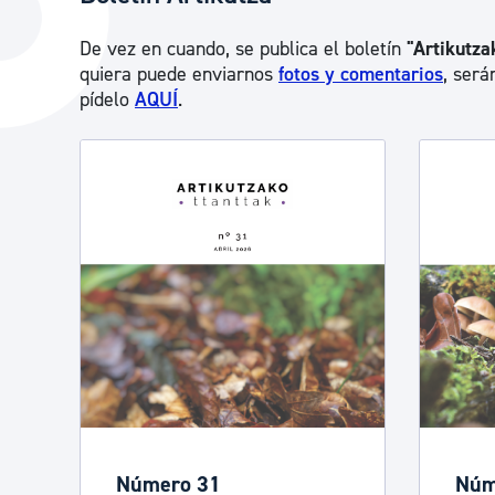
La ciudad
Actualid
De vez en cuando, se publica el boletín
"Artikutza
La ciudad ahora
Noticias
quiera puede enviarnos
fotos y comentarios
, será
pídelo
AQUÍ
.
Descubre la ciudad
Avisos
La ciudad futura
Agenda cul
Número 31
Núm