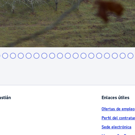
astián
Enlaces útiles
Ofertas de empleo
Perfil del contrata
Sede electrónica