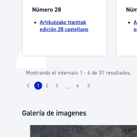
Número 28
Núm
Artikutzako ttanttak
A
edición 28 castellano
e
Mostrando el intervalo 1 - 6 de 31 resultados.
1
2
3
6
...
Galería de imagenes