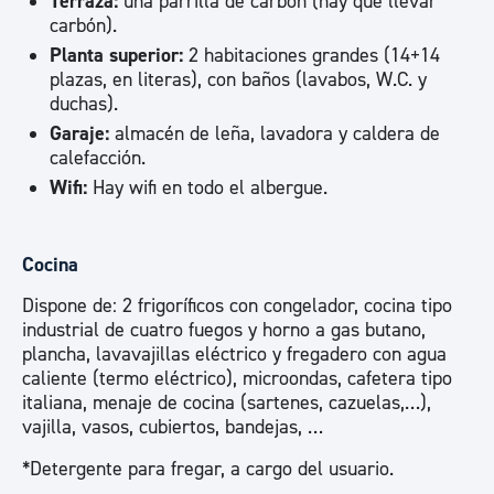
Terraza:
una parrilla de carbón (hay que llevar
carbón).
Planta superior:
2 habitaciones grandes (14+14
plazas, en literas), con baños (lavabos, W.C. y
duchas).
Garaje:
almacén de leña, lavadora y caldera de
calefacción.
Wifi:
Hay wifi en todo el albergue.
Cocina
Dispone de: 2 frigoríficos con congelador, cocina tipo
industrial de cuatro fuegos y horno a gas butano,
plancha, lavavajillas eléctrico y fregadero con agua
caliente (termo eléctrico), microondas, cafetera tipo
italiana, menaje de cocina (sartenes, cazuelas,…),
vajilla, vasos, cubiertos, bandejas, …
*Detergente para fregar, a cargo del usuario.