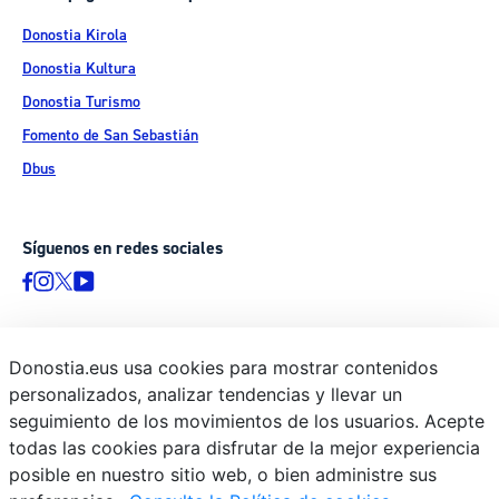
Donostia Kirola
Donostia Kultura
Donostia Turismo
Fomento de San Sebastián
Dbus
Síguenos en redes sociales
Donostia.eus usa cookies para mostrar contenidos
© Donostiako Udala - Ayuntamiento de Donostia / San Sebastián
personalizados, analizar tendencias y llevar un
Ijentea 1, 20003 Donostia / San Sebastián
seguimiento de los movimientos de los usuarios. Acepte
Aviso legal
todas las cookies para disfrutar de la mejor experiencia
Política de privacidad
posible en nuestro sitio web, o bien administre sus