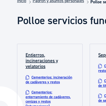
Inicio
Padrón y asuntos personales
Seguridad ciudadana y emergencias
Polloe s
Polloe servicios fun
Salud Pública, animales y consumo
Infancia y juventud
Entierros,
Sep
Participación ciudadana y asociacionismo
incineraciones y
velatorios
C
rest
Deporte
Cementerios: incineración
C
de cadáveres y restos
de t
Cementerios:
C
enterramiento de cadáveres,
de s
cenizas y restos