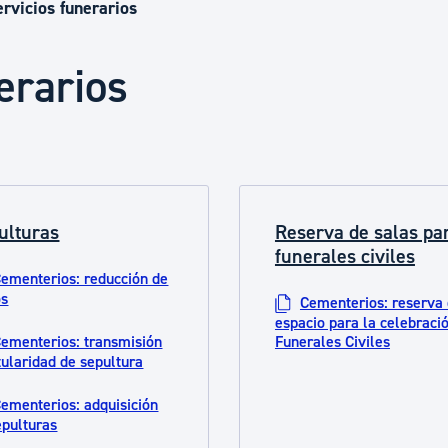
Euskera
ervicios funerarios
erarios
Desarrollo económico 
Igualdad, Derechos Hu
ulturas
Reserva de salas pa
Cultura
funerales civiles
ementerios: reducción de
os
Cementerios: reserva
Turismo
espacio para la celebraci
ementerios: transmisión
Funerales Civiles
itularidad de sepultura
ementerios: adquisición
epulturas