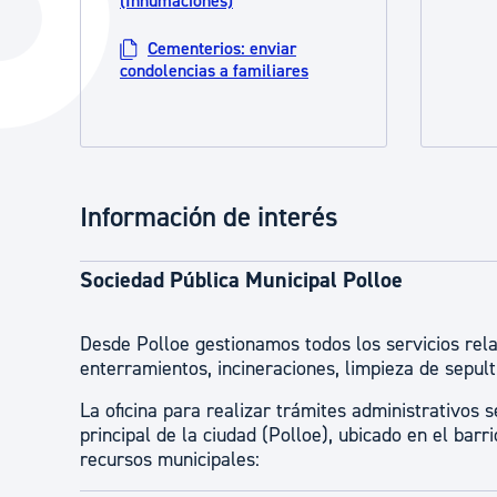
(Inhumaciones)
La ciudad
Actualid
Cementerios: enviar
La ciudad ahora
Noticias
condolencias a familiares
Descubre la ciudad
Avisos
La ciudad futura
Agenda cul
Información de interés
Sociedad Pública Municipal Polloe
Desde Polloe gestionamos todos los servicios rel
enterramientos, incineraciones, limpieza de sepul
La oficina para realizar trámites administrativos 
principal de la ciudad (Polloe), ubicado en el bar
recursos municipales: