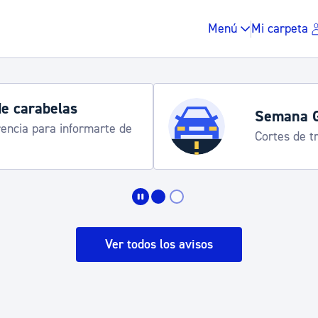
Menú
Mi carpeta
de carabelas
Semana 
rencia para informarte de
Cortes de tr
Impuestos y multas
Vivienda y urbanis
Ver todos los avisos
Espacio público, r