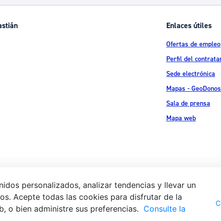
astián
Enlaces útiles
Ofertas de empleo
Perfil del contrata
Sede electrónica
Mapas - GeoDonos
Sala de prensa
Mapa web
idos personalizados, analizar tendencias y llevar un
s. Acepte todas las cookies para disfrutar de la
Aviso legal
Pol
 Ijentea 1,
C
b, o bien administre sus preferencias.
Consulte la