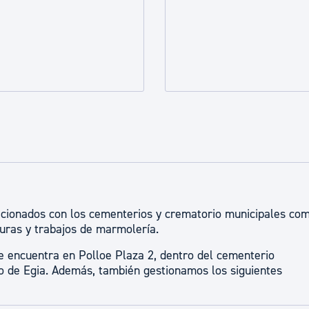
ad
Administración municipal
Tablón de anuncios oficiales
Calendario fiscal
tural
Portal de transparencia
acionados con los cementerios y crematorio municipales co
turas y trabajos de marmolería.
se encuentra en Polloe Plaza 2, dentro del cementerio
rio de Egia. Además, también gestionamos los siguientes