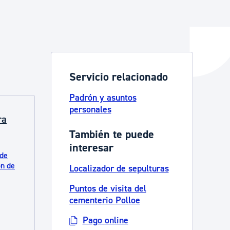
y empleo
Servicio relacionado
manos y convivencia
Padrón y asuntos
personales
ra
También te puede
interesar
 de
ón de
Localizador de sepulturas
Puntos de visita del
cementerio Polloe
Pago online