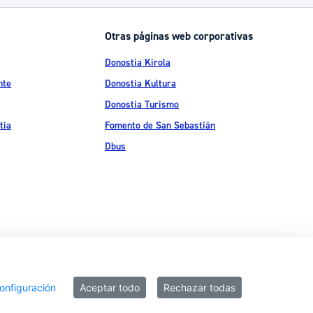
Otras páginas web corporativas
Donostia Kirola
nte
Donostia Kultura
Donostia Turismo
tia
Fomento de San Sebastián
Dbus
ítica de privacidad
Política de cookies
Declaración de accesibilidad
onfiguración
Aceptar todo
Rechazar todas