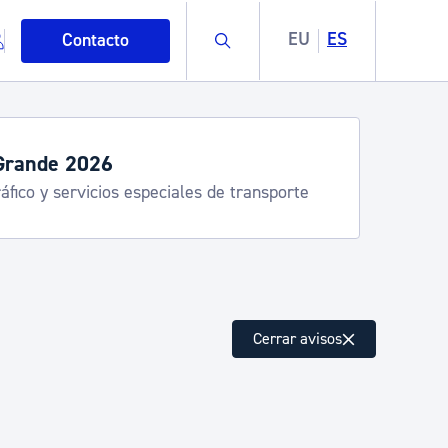
Buscar
EU
ES
Contacto
Grande 2026
áfico y servicios especiales de transporte
mo
Cerrar avisos
esiduos y medioambiente