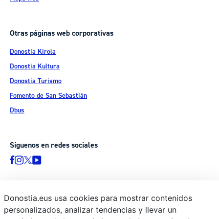
Otras páginas web corporativas
Donostia Kirola
Donostia Kultura
Donostia Turismo
Fomento de San Sebastián
Dbus
Síguenos en redes sociales
Donostia.eus usa cookies para mostrar contenidos
© Donostiako Udala - Ayuntamiento de Donostia / San Sebastián
personalizados, analizar tendencias y llevar un
Ijentea 1, 20003 Donostia / San Sebastián