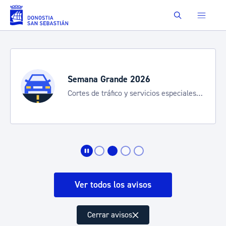
Saltar al contenido principal
Buscar
Grande 2026
Semana Gra
tráfico y servicios especiales
8-15 agosto
rte
Ver todos los avisos
Cerrar avisos