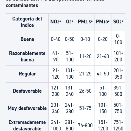
contaminantes
Categoría del
NO
O
PM
PM
SO
2*
3*
2,5*
10*
2*
índice
0-
Buena
0-40
0-50
0-10
0-20
100
Razonablemente
41-
51-
101-
11-20
21-40
buena
90
100
200
91-
101-
201-
Regular
21-25
41-50
120
130
350
121-
131-
51-
351-
Desfavorable
26-50
230
240
100
500
231-
241-
101-
501-
Muy desfavorable
51-75
340
380
150
750
Extremadamente
341-
381-
151-
751-
76-800
desfavorable
1000
800
1200
1250