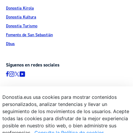
Donostia Kirola
Donostia Kultura
Donostia Turismo
Fomento de San Sebastián
Dbus
Síguenos en redes sociales
Donostia.eus usa cookies para mostrar contenidos
© Donostiako Udala - Ayuntamiento de Donostia / San Sebastián
personalizados, analizar tendencias y llevar un
Ijentea 1, 20003 Donostia / San Sebastián
seguimiento de los movimientos de los usuarios. Acepte
Aviso legal
todas las cookies para disfrutar de la mejor experiencia
Política de privacidad
posible en nuestro sitio web, o bien administre sus
preferencias.
Consulte la Política de cookies
Política de cookies