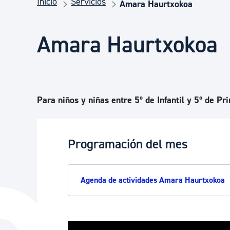
Inicio
Servicios
Seguridad ciudadana y emergencias
Amara Haurtxokoa
Amara Haurtxokoa
Salud Pública, animales y consumo
Infancia y juventud
Para niños y niñas entre 5º de Infantil y 5º de Pr
Participación ciudadana y asociacionismo
Programación del mes
Deporte
Agenda de actividades Amara Haurtxokoa