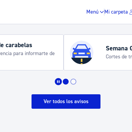
Menú
Mi carpeta
de carabelas
Semana 
rencia para informarte de
Cortes de tr
Impuestos y multas
Vivienda y urbanis
Ver todos los avisos
Espacio público, r