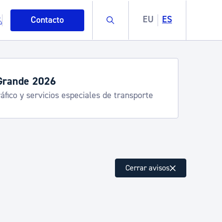
Buscar
EU
ES
Contacto
Grande 2026
áfico y servicios especiales de transporte
mo
Cerrar avisos
esiduos y medioambiente