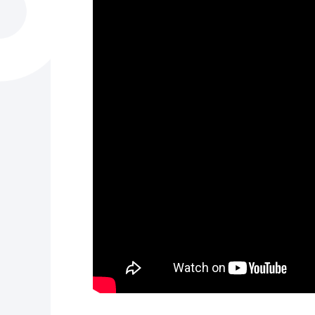
La ciudad
Actualid
La ciudad ahora
Noticias
Descubre la ciudad
Avisos
La ciudad futura
Agenda cul