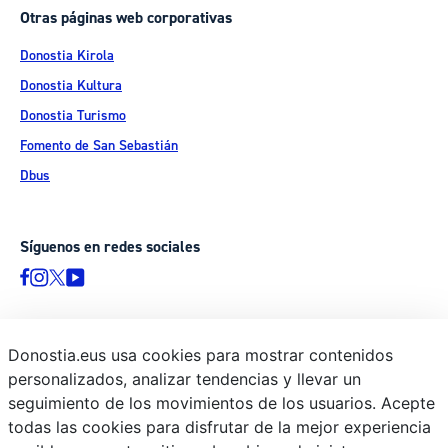
Otras páginas web corporativas
Donostia Kirola
Donostia Kultura
Donostia Turismo
Fomento de San Sebastián
Dbus
Síguenos en redes sociales
Donostia.eus usa cookies para mostrar contenidos
© Donostiako Udala - Ayuntamiento de Donostia / San Sebastián
personalizados, analizar tendencias y llevar un
Ijentea 1, 20003 Donostia / San Sebastián
seguimiento de los movimientos de los usuarios. Acepte
Aviso legal
todas las cookies para disfrutar de la mejor experiencia