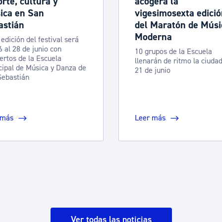
rte, cultura y
acogerá la
ica en San
vigesimosexta edici
astián
del Maratón de Músi
Moderna
 edición del festival será
6 al 28 de junio con
10 grupos de la Escuela
ertos de la Escuela
llenarán de ritmo la ciudad
ipal de Música y Danza de
21 de junio
Sebastián
 más
Leer más
Ver todas las noticias