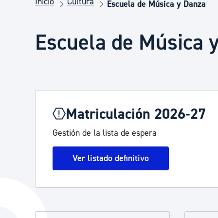
Inicio
Cultura
Seguridad ciudadana y emergencias
Escuela de Música y Danza
Escuela de Música 
Salud Pública, animales y consumo
Infancia y juventud
Matriculación 2026-27
Participación ciudadana y asociacionismo
Gestión de la lista de espera
Deporte
Ver listado definitivo