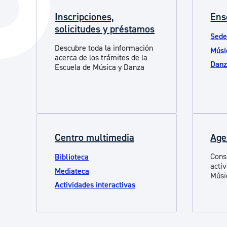
La ciudad
Actualid
Inscripciones,
Ens
solicitudes y préstamos
La ciudad ahora
Noticias
Sede
Descubre la ciudad
Descubre toda la información
Avisos
Músi
acerca de los trámites de la
Dan
La ciudad futura
Escuela de Música y Danza
Agenda cul
Centro multimedia
Age
Cons
Biblioteca
acti
Mediateca
Músi
Actividades interactivas