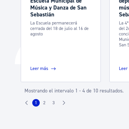
Escuela Municipal de
depo
Música y Danza de San
mús
Sebastián
Seb
La Escuela permanecerá
La 4ª
cerrada del 18 de julio al 16 de
del 2
agosto
conci
Munic
San 
Leer más
Leer
Mostrando el intervalo 1 - 4 de 10 resultados.
1
2
3