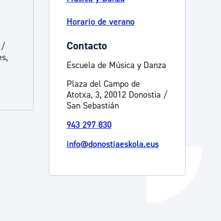
Catálogo de trámites
Horario de verano
Contacto
 /
Ayuda a la tramitación
es,
Escuela de Música y Danza
Plaza del Campo de
Atotxa, 3, 20012 Donostia /
San Sebastián
943 297 830
info@donostiaeskola.eus