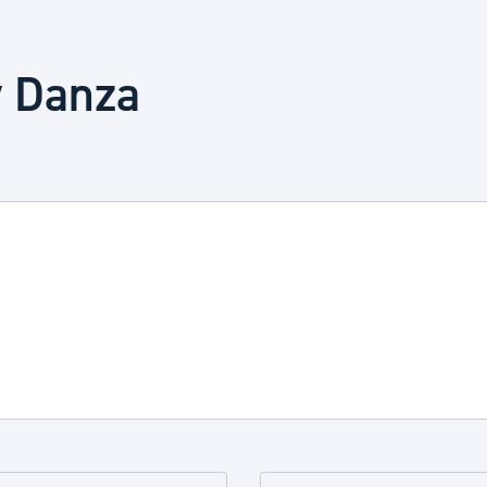
Euskera
y Danza
Desarrollo económico 
Igualdad, Derechos Hu
Cultura
Turismo