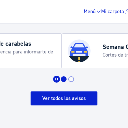
Menú
Mi carpeta
Semana Grande 2026: pro
8-15 agosto
Impuestos y multas
Vivienda y urbanis
Ver todos los avisos
Espacio público, r