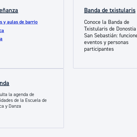
ad
Administración municipal
eñanza
Banda de txistularis
Tablón de anuncios oficiales
Conoce la Banda de
s y aulas de barrio
Txistularis de Donostia
Calendario fiscal
ca
San Sebastián: funcion
za
tural
Portal de transparencia
eventos y personas
participantes
nda
ulta la agenda de
vidades de la Escuela de
ca y Danza