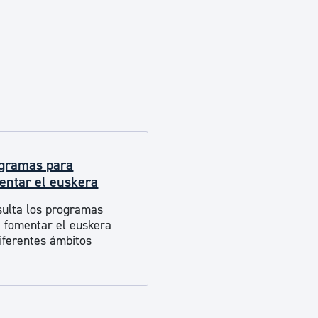
Euskera
Desarrollo económico 
Igualdad, Derechos Hu
gramas para
Cultura
entar el euskera
ulta los programas
Turismo
 fomentar el euskera
iferentes ámbitos