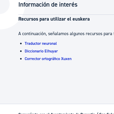
Información de interés
La ciudad
Actualid
La ciudad ahora
Noticias
Recursos para utilizar el euskera
Descubre la ciudad
Avisos
A continuación, señalamos algunos recursos para fa
La ciudad futura
Agenda cul
Traductor neuronal
Diccionario Elhuyar
Corrector ortográfico Xuxen