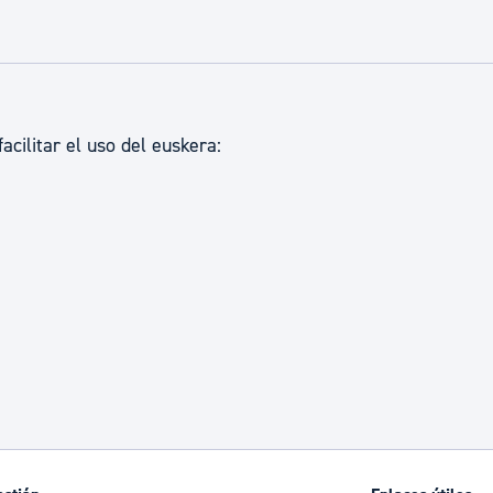
ad
Administración municipal
Tablón de anuncios oficiales
Calendario fiscal
cilitar el uso del euskera:
tural
Portal de transparencia