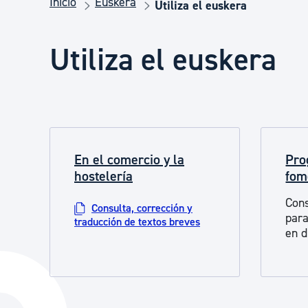
Inicio
Euskera
Seguridad ciudadana y emergencias
Utiliza el euskera
Utiliza el euskera
Salud Pública, animales y consumo
Infancia y juventud
En el comercio y la
Pro
Participación ciudadana y asociacionismo
hostelería
fom
Cons
Consulta, corrección y
Deporte
para
traducción de textos breves
en d