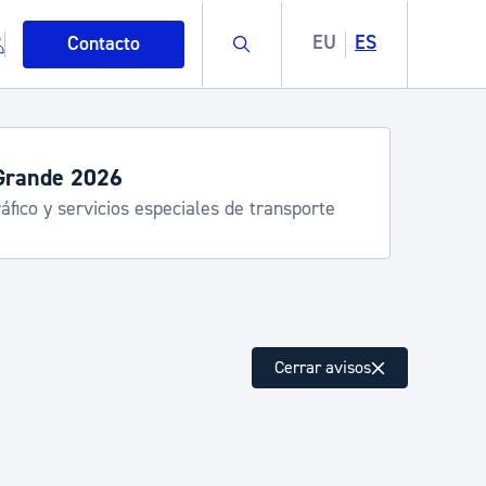
Buscar
EU
ES
Contacto
Grande 2026
áfico y servicios especiales de transporte
mo
Cerrar avisos
esiduos y medioambiente