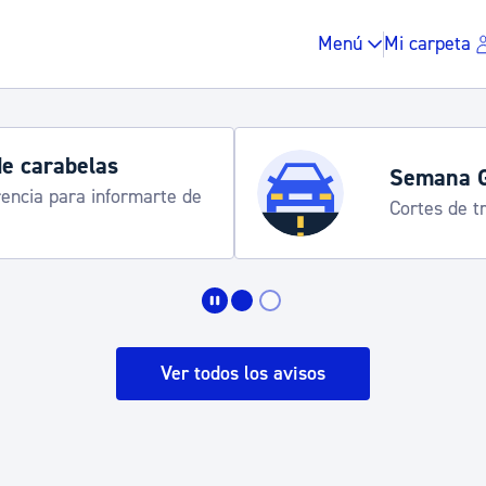
Menú
Mi carpeta
de carabelas
Semana 
rencia para informarte de
Cortes de tr
Impuestos y multas
Vivienda y urbanis
Ver todos los avisos
Espacio público, r