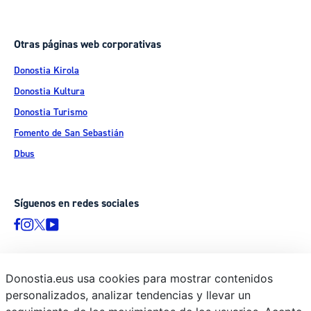
Otras páginas web corporativas
Donostia Kirola
Donostia Kultura
Donostia Turismo
Fomento de San Sebastián
Dbus
Síguenos en redes sociales
Donostia.eus usa cookies para mostrar contenidos
© Donostiako Udala - Ayuntamiento de Donostia / San Sebastián
personalizados, analizar tendencias y llevar un
Ijentea 1, 20003 Donostia / San Sebastián