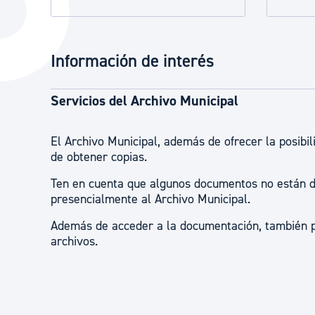
La ciudad
Actualid
La ciudad ahora
Noticias
Información de interés
Descubre la ciudad
Avisos
La ciudad futura
Agenda cul
Servicios del Archivo Municipal
El Archivo Municipal, además de ofrecer la posibi
de obtener copias.
Ten en cuenta que algunos documentos no están dis
presencialmente al Archivo Municipal.
Además de acceder a la documentación, también pu
archivos.