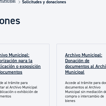
Municipal
Euskera
Solicitudes y donaciones
iones
Desarrollo económico 
Igualdad, Derechos Hu
hivo Municipal:
Archivo Municipal:
Cultura
orización para la
Donación de
licación o exposición
documentos al Arch
documentos
Municipal
Turismo
de al trámite para
Accede al trámite para do
itar al Archivo Municipal
documentos al Archivo
blicación o exhibición de
Municipal sin mediación d
mentos
compra o intercambio de
bienes