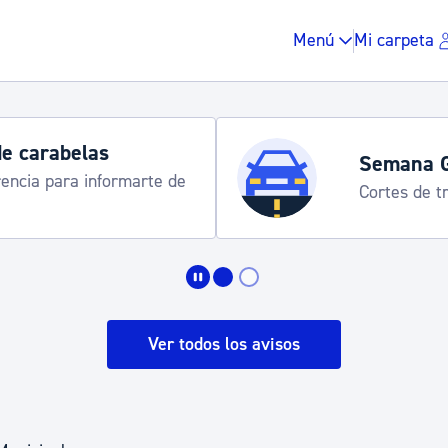
Menú
Mi carpeta
de carabelas
Semana 
rencia para informarte de
Cortes de tr
Impuestos y multas
Vivienda y urbanis
Ver todos los avisos
Espacio público, r