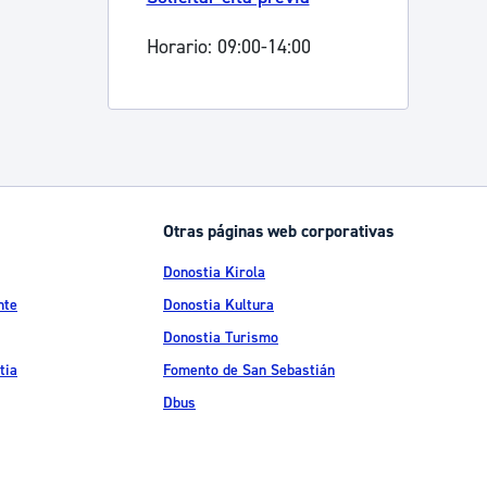
Horario: 09:00-14:00
Otras páginas web corporativas
Donostia Kirola
nte
Donostia Kultura
Donostia Turismo
tia
Fomento de San Sebastián
Dbus