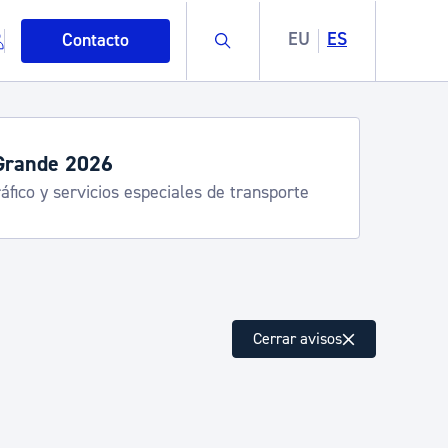
Buscar
EU
ES
Contacto
Grande 2026
áfico y servicios especiales de transporte
mo
Cerrar avisos
esiduos y medioambiente