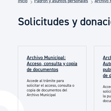
Inicio
Padrón y asuntos personales
Archivo 
Seguridad ciudadana y emergencias
Solicitudes y donac
Salud Pública, animales y consumo
Infancia y juventud
Archivo Municipal:
Arc
Participación ciudadana y asociacionismo
Acceso, consulta y copia
Aut
de documentos
pub
de 
Deporte
Accede al trámite para
solicitar el acceso, consulta o
Acce
copia de documentos del
solic
Archivo Municipal
la pu
docu