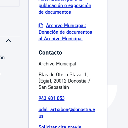
publicación o exposición
Catálogo de trámites
de documentos
Archivo Municipal:
Ayuda a la tramitación
Donación de documentos
al Archivo Municipal
Contacto
ión
Archivo Municipal
r
Blas de Otero Plaza, 1,
(Egia), 20012 Donostia /
San Sebastián
943 481 053
udal_artxiboa@donostia.e
us
Solicitar cita previa