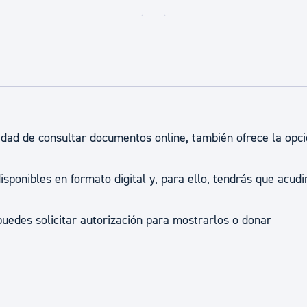
ad
Administración municipal
Tablón de anuncios oficiales
Calendario fiscal
tural
Portal de transparencia
lidad de consultar documentos online, también ofrece la opc
ponibles en formato digital y, para ello, tendrás que acudi
edes solicitar autorización para mostrarlos o donar