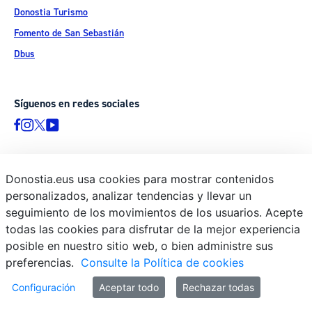
Donostia Turismo
Fomento de San Sebastián
Dbus
Síguenos en redes sociales
Donostia.eus usa cookies para mostrar contenidos
© Donostiako Udala - Ayuntamiento de Donostia / San Sebastián
personalizados, analizar tendencias y llevar un
Ijentea 1, 20003 Donostia / San Sebastián
seguimiento de los movimientos de los usuarios. Acepte
Aviso legal
todas las cookies para disfrutar de la mejor experiencia
Política de privacidad
posible en nuestro sitio web, o bien administre sus
preferencias.
Consulte la Política de cookies
Política de cookies
Declaración de accesibilidad
Configuración
Aceptar todo
Rechazar todas