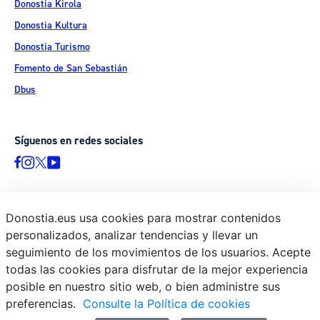
Donostia Kirola
Donostia Kultura
Donostia Turismo
Fomento de San Sebastián
Dbus
Síguenos en redes sociales
Donostia.eus usa cookies para mostrar contenidos
© Donostiako Udala - Ayuntamiento de Donostia / San Sebastián
personalizados, analizar tendencias y llevar un
Ijentea 1, 20003 Donostia / San Sebastián
seguimiento de los movimientos de los usuarios. Acepte
Aviso legal
todas las cookies para disfrutar de la mejor experiencia
Política de privacidad
posible en nuestro sitio web, o bien administre sus
preferencias.
Consulte la Política de cookies
Política de cookies