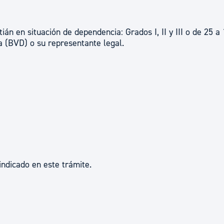
ad
Administración municipal
Tablón de anuncios oficiales
 en situación de dependencia: Grados I, II y III o de 25 a
 (BVD) o su representante legal.
Calendario fiscal
tural
Portal de transparencia
indicado en este trámite.