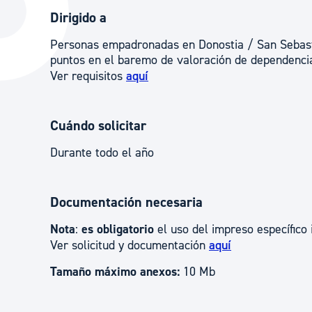
La ciudad
Actualid
Dirigido a
La ciudad ahora
Noticias
Personas empadronadas en Donostia / San Sebastián
puntos en el baremo de valoración de dependencia
Descubre la ciudad
Avisos
Ver requisitos
aquí
La ciudad futura
Agenda cul
Cuándo solicitar
Durante todo el año
Documentación necesaria
Nota
:
es obligatorio
el uso del impreso específico 
Ver solicitud y documentación
aquí
Tamaño máximo anexos:
10 Mb