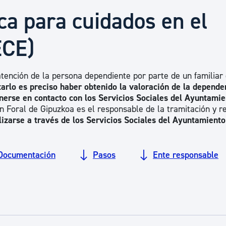
Euskera
a para cuidados en el
ECE)
Desarrollo económico 
atención de la persona dependiente por parte de un familiar
Igualdad, Derechos Hu
tarlo es preciso haber obtenido la valoración de la depende
onerse en contacto con los Servicios Sociales del Ayuntamie
n Foral de Gipuzkoa es el responsable de la tramitación y r
Cultura
lizarse a través de los Servicios Sociales del
Ayuntamiento
Documentación
Pasos
Ente responsable
Turismo