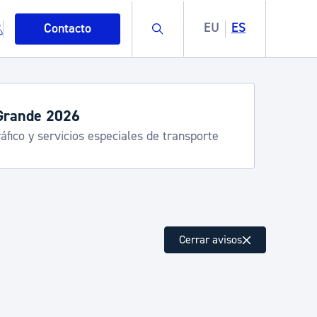
Buscar
EU
ES
Contacto
Grande 2026
áfico y servicios especiales de transporte
mo
Cerrar avisos
esiduos y medioambiente