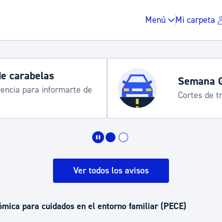
Menú
Mi carpeta
de carabelas
Semana 
rencia para informarte de
Cortes de tr
Impuestos y multas
Vivienda y urbanis
Ver todos los avisos
Espacio público, r
mica para cuidados en el entorno familiar (PECE)