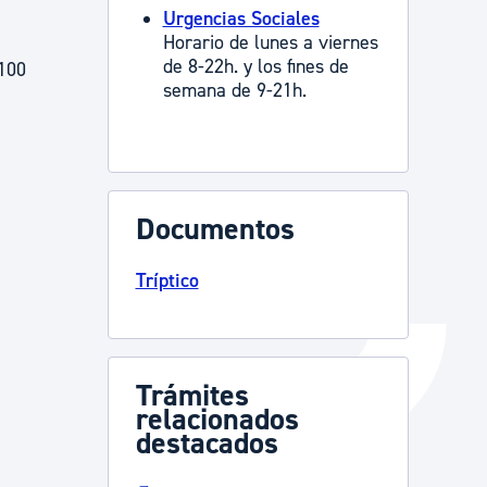
Urgencias Sociales
Catálogo de trámites
Horario de lunes a viernes
de 8-22h. y los fines de
 100
semana de 9-21h.
Ayuda a la tramitación
Documentos
Tríptico
Trámites
relacionados
destacados