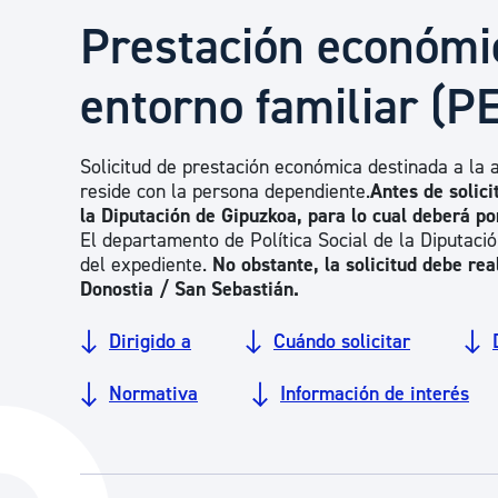
Seguridad ciudadana y emergencias
Prestación económic
entorno familiar (P
Salud Pública, animales y consumo
Solicitud de prestación económica destinada a la 
Infancia y juventud
reside con la persona dependiente.
Antes de solici
la Diputación de Gipuzkoa, para lo cual deberá p
El departamento de Política Social de la Diputació
Participación ciudadana y asociacionismo
del expediente.
No obstante, la solicitud debe rea
Donostia / San Sebastián
.
Dirigido a
Cuándo solicitar
Deporte
Normativa
Información de interés