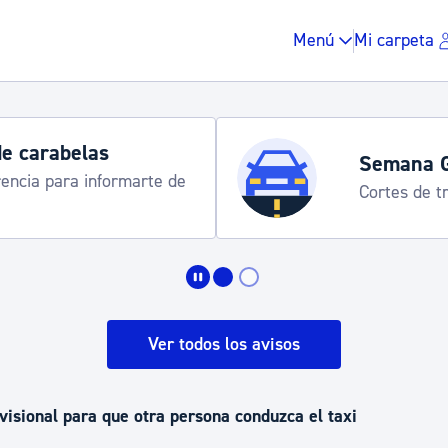
Menú
Mi carpeta
de carabelas
Semana 
rencia para informarte de
Cortes de tr
Impuestos y multas
Vivienda y urbanis
Ver todos los avisos
Espacio público, r
visional para que otra persona conduzca el taxi