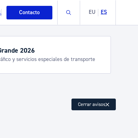
Buscar
EU
ES
Contacto
Grande 2026
áfico y servicios especiales de transporte
mo
Cerrar avisos
esiduos y medioambiente