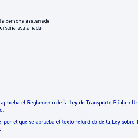
 la persona asalariada
persona asalariada
e aprueba el Reglamento de la Ley de Transporte Público U
o.
, por el que se aprueba el texto refundido de la Ley sobre T
l