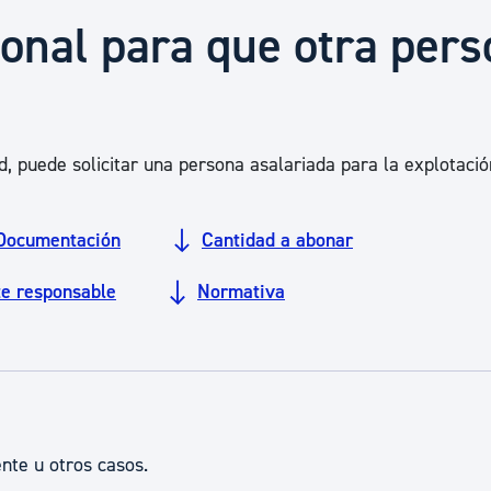
Euskera
ional para que otra per
Desarrollo económico 
d, puede solicitar una persona asalariada para la explotació
Igualdad, Derechos Hu
Documentación
Cantidad a abonar
Cultura
te responsable
Normativa
Turismo
nte u otros casos.