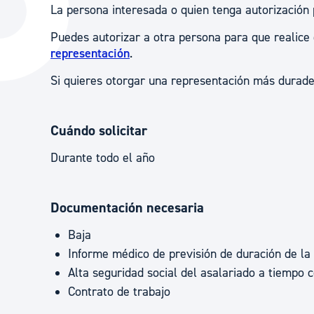
La persona interesada o quien tenga autorización 
La ciudad
Actualid
Puedes autorizar a otra persona para que realice
La ciudad ahora
Noticias
representación
.
Descubre la ciudad
Avisos
Si quieres otorgar una representación más durad
La ciudad futura
Agenda cul
Cuándo solicitar
Durante todo el año
Documentación necesaria
Baja
Informe médico de previsión de duración de la
Alta seguridad social del asalariado a tiempo 
Contrato de trabajo