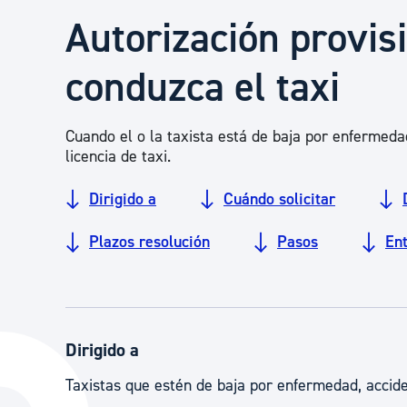
Seguridad ciudadana y emergencias
Autorización provis
conduzca el taxi
Salud Pública, animales y consumo
Cuando el o la taxista está de baja por enfermeda
Infancia y juventud
licencia de taxi.
Dirigido a
Cuándo solicitar
Participación ciudadana y asociacionismo
Plazos resolución
Pasos
En
Deporte
Dirigido a
Taxistas que estén de baja por enfermedad, accide