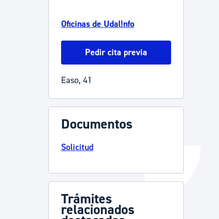
Catálogo de trámites
Oficinas de Udal!nfo
Pedir cita previa
Ayuda a la tramitación
Easo, 41
Documentos
Solicitud
Trámites
relacionados