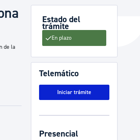
sona
Estado del
trámite
y empleo
En plazo
n de la
manos y convivencia
Telemático
Iniciar trámite
Presencial