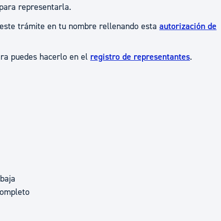
para representarla.
ad
Administración municipal
 este trámite en tu nombre rellenando esta
autorización de
Tablón de anuncios oficiales
Calendario fiscal
era puedes hacerlo en el
registro de representantes
.
tural
Portal de transparencia
 baja
completo