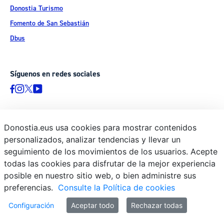
Donostia Turismo
Fomento de San Sebastián
Dbus
Síguenos en redes sociales
Donostia.eus usa cookies para mostrar contenidos
© Donostiako Udala - Ayuntamiento de Donostia / San Sebastián
personalizados, analizar tendencias y llevar un
Ijentea 1, 20003 Donostia / San Sebastián
seguimiento de los movimientos de los usuarios. Acepte
Aviso legal
todas las cookies para disfrutar de la mejor experiencia
Política de privacidad
posible en nuestro sitio web, o bien administre sus
preferencias.
Consulte la Política de cookies
Política de cookies
Declaración de accesibilidad
Configuración
Aceptar todo
Rechazar todas