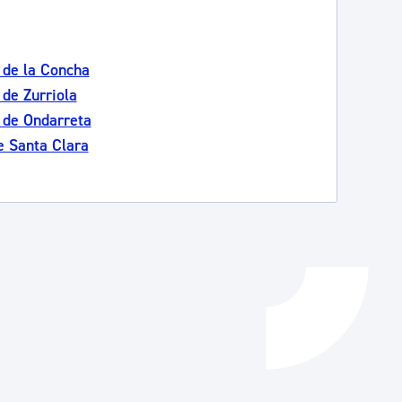
Catálogo de trámites
 de la Concha
 de Zurriola
Ayuda a la tramitación
 de Ondarreta
e Santa Clara