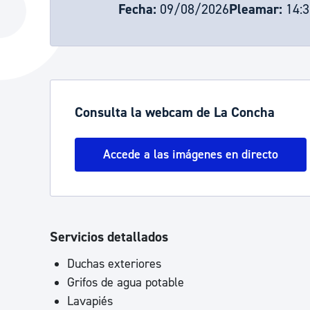
Fecha:
09/08/2026
Pleamar:
14:3
La ciudad
Actualid
La ciudad ahora
Noticias
Descubre la ciudad
Avisos
La ciudad futura
Agenda cul
Consulta la webcam de La Concha
Accede a las imágenes en directo
Servicios detallados
Duchas exteriores
Grifos de agua potable
Lavapiés