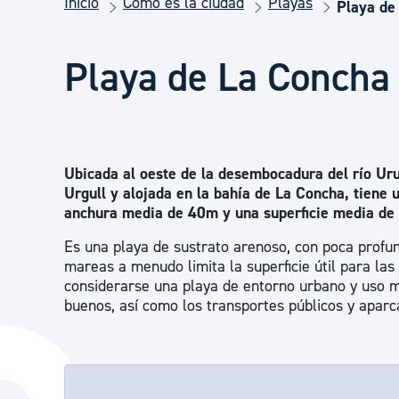
Inicio
Cómo es la ciudad
Playas
Seguridad ciudadana y emergencias
Playa de
Playa de La Concha
Salud Pública, animales y consumo
Infancia y juventud
Ubicada al oeste de la desembocadura del río U
Urgull y alojada en la bahía de La Concha, tiene
Participación ciudadana y asociacionismo
anchura media de 40m y una superficie media de
Es una playa de sustrato arenoso, con poca profun
mareas a menudo limita la superficie útil para la
Deporte
considerarse una playa de entorno urbano y uso m
buenos, así como los transportes públicos y apar