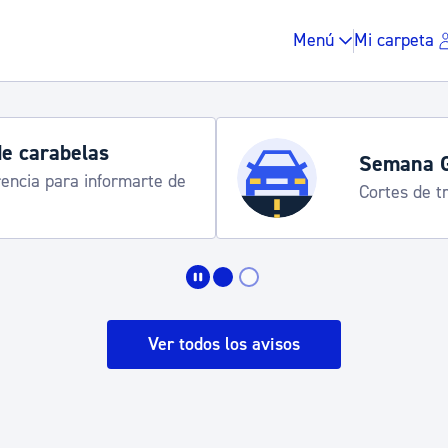
Menú
Mi carpeta
 Grande 2026
 tráfico y servicios especiales de transporte
Impuestos y multas
Vivienda y urbanis
Ver todos los avisos
Espacio público, r