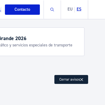
Buscar
EU
ES
Contacto
Semana Grande 2026: programa
8-15 agosto
mo
Cerrar avisos
esiduos y medioambiente