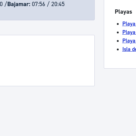
0 /
Bajamar:
07:56 / 20:45
ad
Administración municipal
Playas
Tablón de anuncios oficiales
Playa
Calendario fiscal
Playa
tural
Portal de transparencia
Playa
Isla d