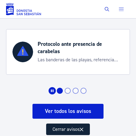
Saltar al contenido principal
Buscar
Protocolo ante presencia de
S
carabelas
Co
Las banderas de las playas, referencia
de
para informarte de la situación
Ver todos los avisos
Cerrar avisos