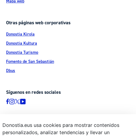
Mapa web
Otras páginas web corporativas
Donostia Kirola
Donostia Kultura
Donostia Turismo
Fomento de San Sebastián
Dbus
Síguenos en redes sociales
Donostia.eus usa cookies para mostrar contenidos
© Donostiako Udala - Ayuntamiento de Donostia / San Sebastián
personalizados, analizar tendencias y llevar un
Ijentea 1, 20003 Donostia / San Sebastián