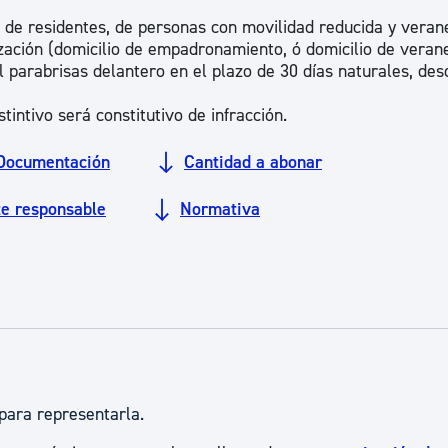
ad
Administración municipal
es de residentes, de personas con movilidad reducida y veran
ización (domicilio de empadronamiento, ó domicilio de veran
Tablón de anuncios oficiales
l parabrisas delantero en el plazo de 30 días naturales, des
Calendario fiscal
tintivo será constitutivo de infracción.
tural
Portal de transparencia
Documentación
Cantidad a abonar
te responsable
Normativa
para representarla.