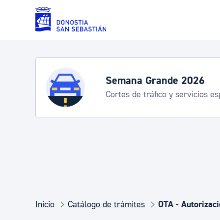
Saltar al contenido principal
Servicios
emana Grande 2026: programa
-15 agosto
Padrón y asuntos personales
Servicios sociales
Movilidad
Inicio
Catálogo de trámites
OTA - Autorizac