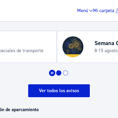
Menú
Mi carpeta
Temporada playas
Información práctica
Impuestos y multas
Vivienda y urbanis
Ver todos los avisos
Espacio público, r
ión de aparcamiento