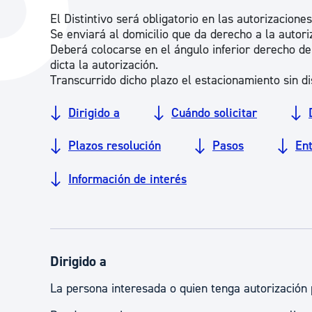
La ciudad
Actualid
El Distintivo será obligatorio en las autorizacion
Se enviará al domicilio que da derecho a la autor
La ciudad ahora
Noticias
Deberá colocarse en el ángulo inferior derecho de
dicta la autorización.
Descubre la ciudad
Avisos
Transcurrido dicho plazo el estacionamiento sin dis
La ciudad futura
Agenda cul
Dirigido a
Cuándo solicitar
Plazos resolución
Pasos
En
Información de interés
Dirigido a
La persona interesada o quien tenga autorización 