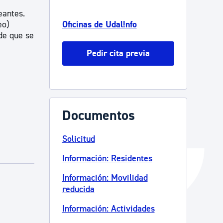
eantes.
Catálogo de trámites
eo)
Oficinas de Udal!nfo
de que se
Pedir cita previa
Ayuda a la tramitación
Documentos
Solicitud
Información: Residentes
Información: Movilidad
reducida
Información: Actividades