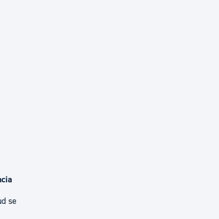
ncia
ud se