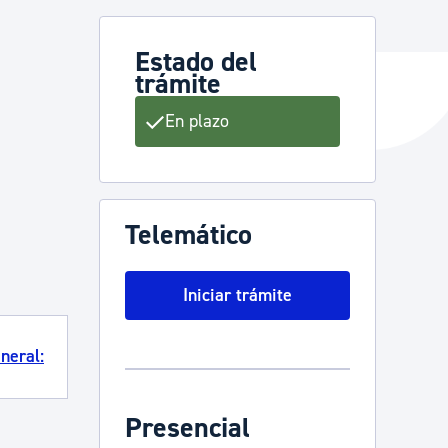
Estado del
trámite
y empleo
En plazo
manos y convivencia
Telemático
Iniciar trámite
neral:
Presencial