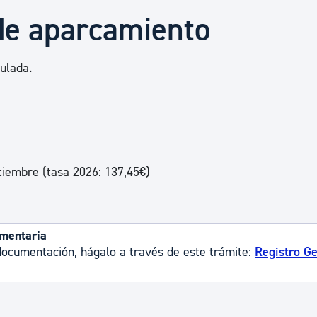
Euskera
 de aparcamiento
Desarrollo económico 
ulada.
Igualdad, Derechos Hu
Cultura
ptiembre (tasa 2026: 137,45€)
Turismo
ementaria
r documentación, hágalo a través de este trámite:
Registro Ge