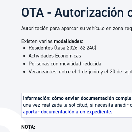
Seguridad ciudadana y emergencias
OTA - Autorización
Salud Pública, animales y consumo
Autorización para aparcar su vehículo en zona reg
Existen varias
modalidades
:
Infancia y juventud
Residentes (tasa 2026: 62,24€)
Actividades Económicas
Personas con movilidad reducida
Participación ciudadana y asociacionismo
Veraneantes: entre el 1 de junio y el 30 de se
Deporte
Información: cómo enviar documentación compl
una vez realizada la solicitud, si necesita añadi
aportar documentación a un expediente.
NOTA: