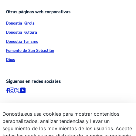
Otras páginas web corporativas
Donostia Kirola
Donostia Kultura
Donostia Turismo
Fomento de San Sebastián
Dbus
Síguenos en redes sociales
Donostia.eus usa cookies para mostrar contenidos
© Donostiako Udala - Ayuntamiento de Donostia / San Sebastián
personalizados, analizar tendencias y llevar un
Ijentea 1, 20003 Donostia / San Sebastián
seguimiento de los movimientos de los usuarios. Acepte
Aviso legal
todas las cookies para disfrutar de la mejor experiencia