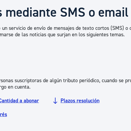
Euskera
os mediante SMS o email
Desarrollo económico 
 un servicio de envío de mensajes de texto cortos (SMS) o 
marse de las noticias que surjan en los siguientes temas.
Igualdad, Derechos Hu
Cultura
ersonas suscriptoras de algún tributo periódico, cuando se p
rgo en cuenta.
Turismo
Cantidad a abonar
Plazos resolución
erés