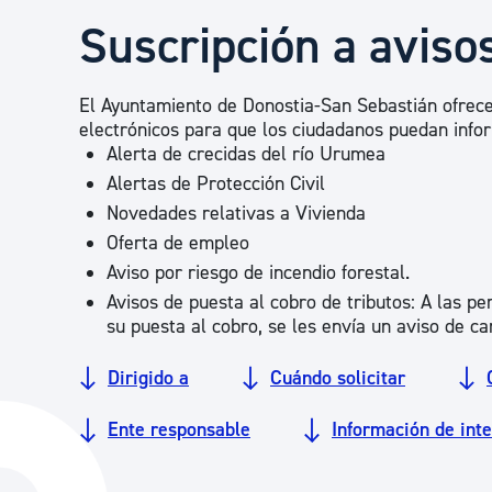
Seguridad ciudadana y emergencias
Suscripción a avis
Salud Pública, animales y consumo
El Ayuntamiento de Donostia-San Sebastián ofrece
electrónicos para que los ciudadanos puedan infor
Alerta de crecidas del río Urumea
Infancia y juventud
Alertas de Protección Civil
Novedades relativas a Vivienda
Oferta de empleo
Participación ciudadana y asociacionismo
Aviso por riesgo de incendio forestal.
Avisos de puesta al cobro de tributos: A las p
su puesta al cobro, se les envía un aviso de ca
Deporte
Dirigido a
Cuándo solicitar
Ente responsable
Información de int