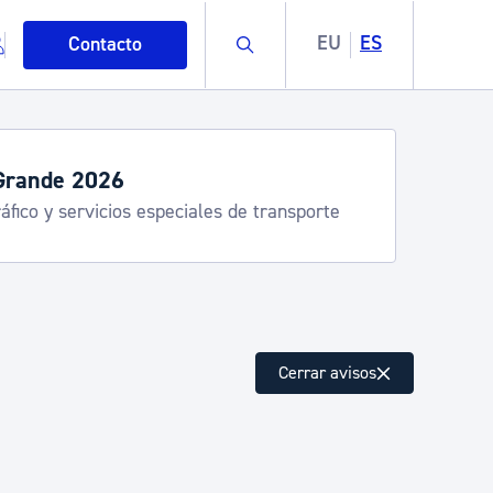
Buscar
EU
ES
Contacto
Grande 2026
áfico y servicios especiales de transporte
mo
Cerrar avisos
esiduos y medioambiente