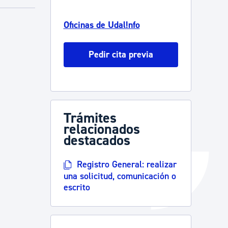
Catálogo de trámites
Oficinas de Udal!nfo
Pedir cita previa
Ayuda a la tramitación
Trámites
relacionados
destacados
Registro General: realizar
una solicitud, comunicación o
escrito