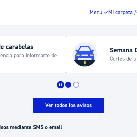
Menú
Mi carpeta
de carabelas
Semana 
rencia para informarte de
Cortes de tr
Impuestos y multas
Vivienda y urbanis
Ver todos los avisos
Espacio público, r
visos mediante SMS o email