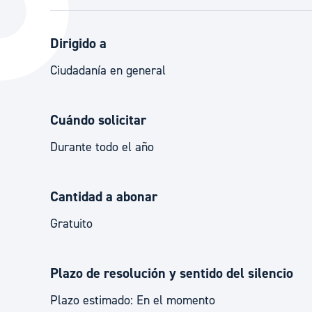
La ciudad
Actualid
La ciudad ahora
Noticias
Dirigido a
Descubre la ciudad
Avisos
Ciudadanía en general
La ciudad futura
Agenda cul
Cuándo solicitar
Durante todo el año
Cantidad a abonar
Gratuito
Plazo de resolución y sentido del silencio
Plazo estimado: En el momento