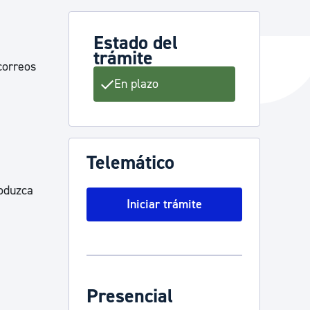
Estado del
trámite
y empleo
correos
En plazo
manos y convivencia
Telemático
roduzca
Iniciar trámite
Presencial