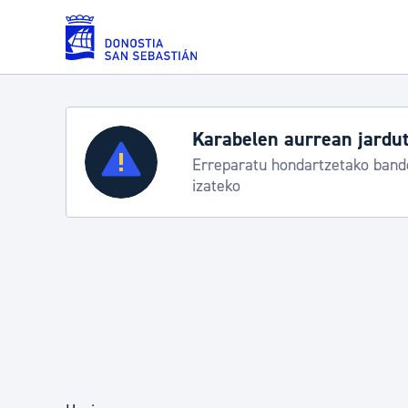
Eduki nagusira joan
Karabelen aurrean jardut
Zerbitzuak
Erreparatu hondartzetako bande
izateko
Errolda eta gai pertsonalak
Gizarte-zerbitzuak
Mugikortasuna