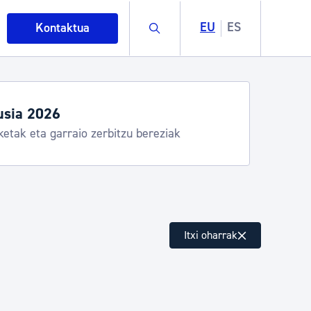
Buscar
EU
ES
Kontaktua
usia 2026
ketak eta garraio zerbitzu bereziak
intza
Itxi oharrak
ndakinak eta ingurumena