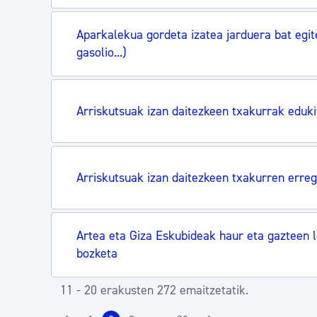
Aparkalekua gordeta izatea jarduera bat egite
gasolio...)
Arriskutsuak izan daitezkeen txakurrak eduk
Arriskutsuak izan daitezkeen txakurren erreg
Artea eta Giza Eskubideak haur eta gazteen l
bozketa
11 - 20 erakusten 272 emaitzetatik.