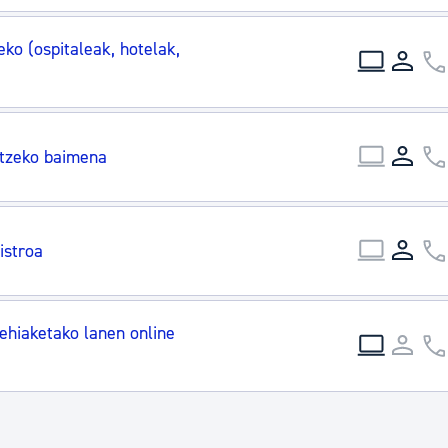
ko (ospitaleak, hotelak,
itzeko baimena
istroa
ehiaketako lanen online