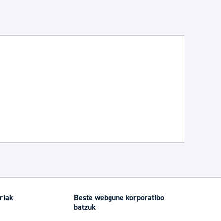
riak
Beste webgune korporatibo
batzuk