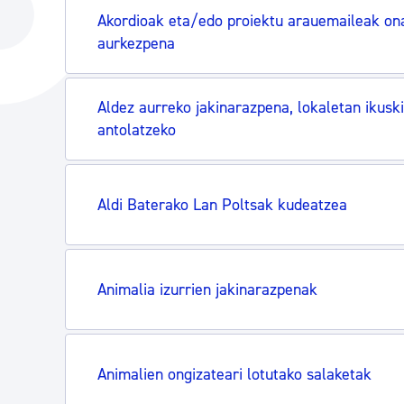
Hiria
Aktualita
Akordioak eta/edo proiektu arauemaileak on
aurkezpena
Hiria orain
Albisteak
Hiria ezagutu
Abisuak
Aldez aurreko jakinarazpena, lokaletan ikusk
Etorkizuneko hiria
Kultur ag
antolatzeko
Aldi Baterako Lan Poltsak kudeatzea
Animalia izurrien jakinarazpenak
Animalien ongizateari lotutako salaketak