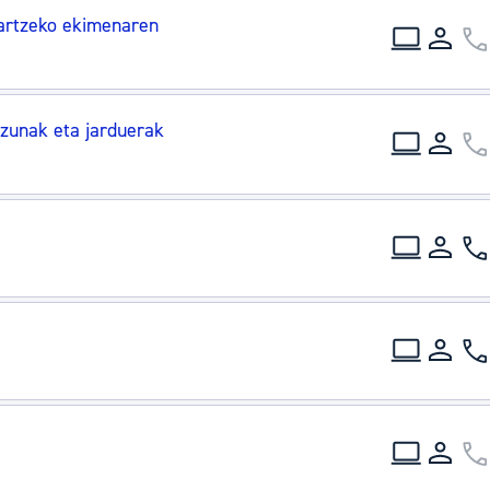
tea
Udal administrazioa
artzeko ekimenaren
Iragarki ofizialen taula
Egutegi fiskala
izunak eta jarduerak
enda
Gardentasun ataria