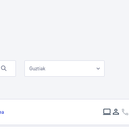
Euskara
Garapen ekonomikoa e
Berdintasuna, Giza Esk
Kultura
Turismoa
ea