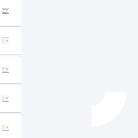
Izapideen katalogoa
Tramitaziorako laguntza