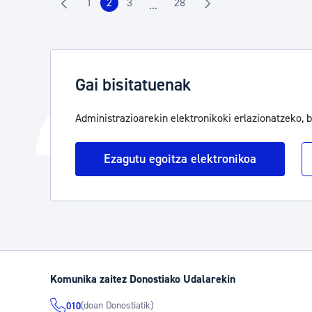
1
2
3
28
...
Orrialdea
Orrialdea
Orrialdea
Orrialdea
Intermediate Pages Use TAB to na
Gai bisitatuenak
Administrazioarekin elektronikoki erlazionatzeko, 
Ezagutu egoitza elektronikoa
Komunika zaitez Donostiako Udalarekin
(doan Donostiatik)
010