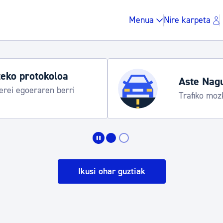
Menua
Nire karpeta
eko protokoloa
Aste Nag
rei egoeraren berri
Trafiko moz
Zergak eta isunak
Etxebizitza eta hirig
Ikusi ohar guztiak
Gune publikoa, ho