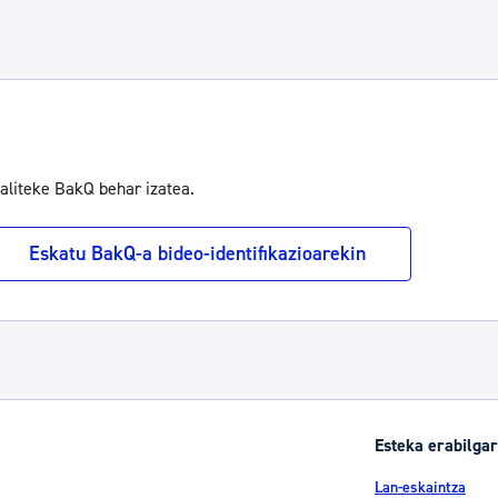
vigate.
baliteke BakQ behar izatea.
Eskatu BakQ-a bideo-identifikazioarekin
Esteka erabilgar
Lan-eskaintza