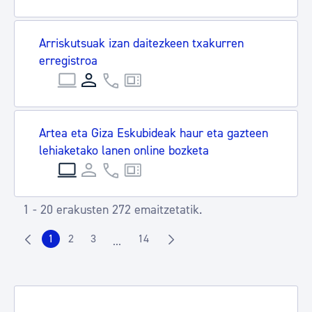
Arriskutsuak izan daitezkeen txakurren
erregistroa
Artea eta Giza Eskubideak haur eta gazteen
lehiaketako lanen online bozketa
1 - 20 erakusten 272 emaitzetatik.
1
2
3
14
...
Orrialdea
Orrialdea
Orrialdea
Orrialdea
Intermediate Pages Use TAB to navigate.