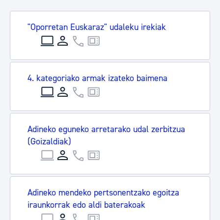
"Oporretan Euskaraz" udaleku irekiak
4. kategoriako armak izateko baimena
Adineko eguneko arretarako udal zerbitzua
(Goizaldiak)
Adineko mendeko pertsonentzako egoitza
iraunkorrak edo aldi baterakoak