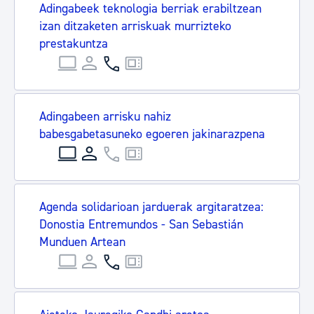
Adingabeek teknologia berriak erabiltzean
izan ditzaketen arriskuak murrizteko
prestakuntza
Adingabeen arrisku nahiz
babesgabetasuneko egoeren jakinarazpena
Agenda solidarioan jarduerak argitaratzea:
Donostia Entremundos - San Sebastián
Munduen Artean