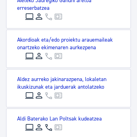
Aieteko Jauregiko Gandhi aretoa
erreserbatzea
Akordioak eta/edo proiektu arauemaileak
onartzeko ekimenaren aurkezpena
Aldez aurreko jakinarazpena, lokaletan
ikuskizunak eta jarduerak antolatzeko
Aldi Baterako Lan Poltsak kudeatzea