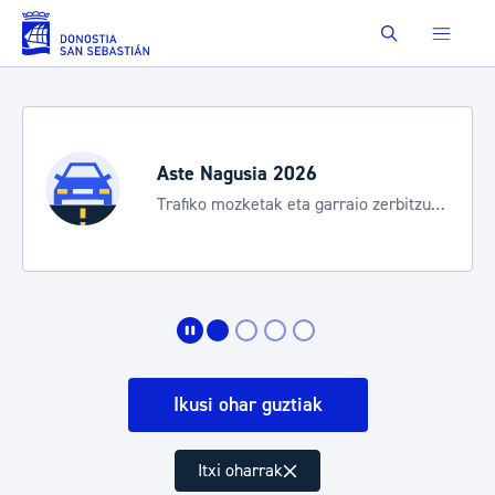
Eduki nagusira joan
Buscar
Aste Nagusia 2026
Trafiko mozketak eta garraio zerbitzu
bereziak
Ikusi ohar guztiak
Itxi oharrak