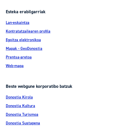
Esteka erabilgarriak
Lan-eskaintza
Kontratatzailearen profila
Egoitza elektronikoa
Mapak - GeoDonostia
Prentsa-aretoa
Web-mapa
Beste webgune korporatibo batzuk
Donostia Kirola
Donostia Kultura
Donostia Turismoa
Donostia Sustapena