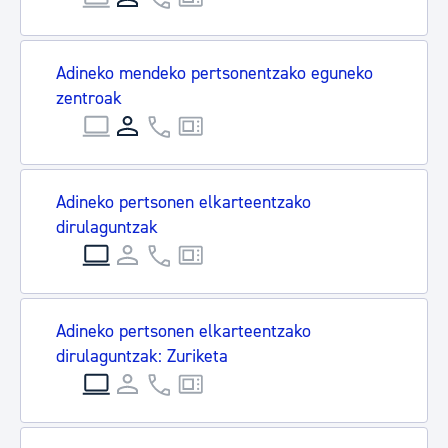
Adineko mendeko pertsonentzako eguneko
zentroak
Adineko pertsonen elkarteentzako
dirulaguntzak
Adineko pertsonen elkarteentzako
dirulaguntzak: Zuriketa