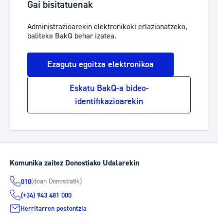
Gai bisitatuenak
Administrazioarekin elektronikoki erlazionatzeko,
baliteke BakQ behar izatea.
Ezagutu egoitza elektronikoa
Eskatu BakQ-a bideo-
identifikazioarekin
Komunika zaitez Donostiako Udalarekin
(doan Donostiatik)
010
(+34) 943 481 000
Herritarren postontzia