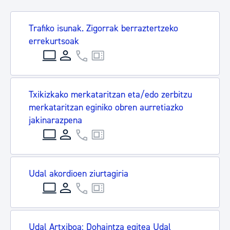
Trafiko isunak. Zigorrak berraztertzeko
errekurtsoak
Txikizkako merkataritzan eta/edo zerbitzu
merkataritzan eginiko obren aurretiazko
jakinarazpena
Udal akordioen ziurtagiria
Udal Artxiboa: Dohaintza egitea Udal