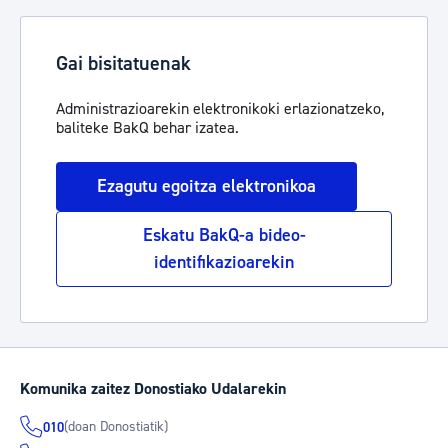
Gai bisitatuenak
Administrazioarekin elektronikoki erlazionatzeko,
baliteke BakQ behar izatea.
Ezagutu egoitza elektronikoa
Eskatu BakQ-a bideo-
identifikazioarekin
Komunika zaitez Donostiako Udalarekin
(doan Donostiatik)
010