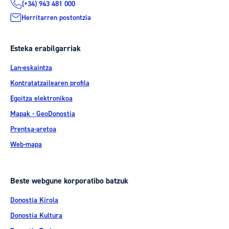
(+34) 943 481 000
Herritarren postontzia
Esteka erabilgarriak
Lan-eskaintza
Kontratatzailearen profila
Egoitza elektronikoa
Mapak - GeoDonostia
Prentsa-aretoa
Web-mapa
Beste webgune korporatibo batzuk
Donostia Kirola
Donostia Kultura