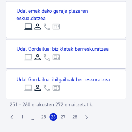
Udal emakidako garaje plazaren
eskualdatzea
Udal Gordailua: bizikletak berreskuratzea
Udal Gordailua: ibilgailuak berreskuratzea
251 - 260 erakusten 272 emaitzetatik.
1
25
26
27
28
...
Orrialdea
Orrialdea
Orrialdea
Orrialdea
Orrialdea
Intermediate Pages Use TAB to navigate.