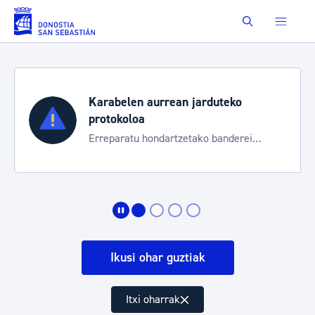
Eduki nagusira joan
Buscar
Karabelen aurrean jarduteko
protokoloa
Erreparatu hondartzetako banderei
egoeraren berri izateko
Ikusi ohar guztiak
Itxi oharrak