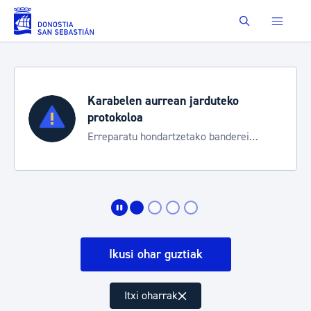
Eduki nagusira joan
Buscar
Karabelen aurrean jarduteko
protokoloa
Erreparatu hondartzetako banderei
egoeraren berri izateko
Ikusi ohar guztiak
Itxi oharrak