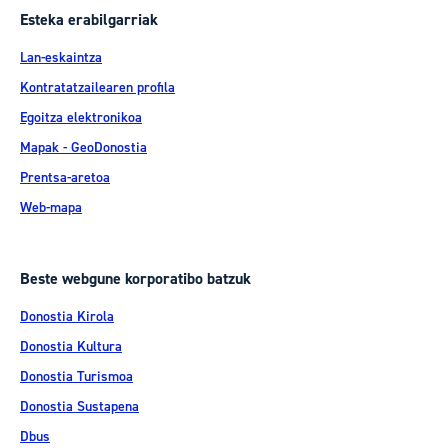
Esteka erabilgarriak
Lan-eskaintza
Kontratatzailearen profila
Egoitza elektronikoa
Mapak - GeoDonostia
Prentsa-aretoa
Web-mapa
Beste webgune korporatibo batzuk
Donostia Kirola
Donostia Kultura
Donostia Turismoa
Donostia Sustapena
Dbus