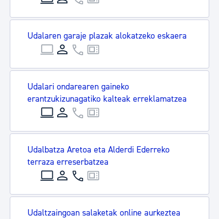
Udalaren garaje plazak alokatzeko eskaera
Udalari ondarearen gaineko
erantzukizunagatiko kalteak erreklamatzea
Udalbatza Aretoa eta Alderdi Ederreko
terraza erreserbatzea
Udaltzaingoan salaketak online aurkeztea