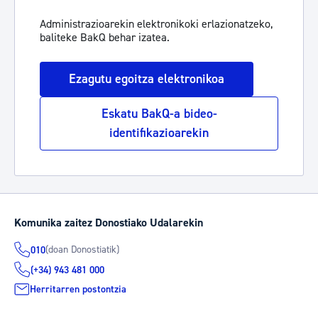
Administrazioarekin elektronikoki erlazionatzeko,
baliteke BakQ behar izatea.
Ezagutu egoitza elektronikoa
Eskatu BakQ-a bideo-
identifikazioarekin
Komunika zaitez Donostiako Udalarekin
(doan Donostiatik)
010
(+34) 943 481 000
Herritarren postontzia