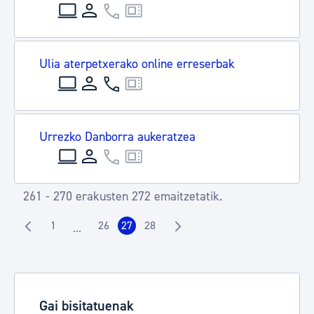
Ulia aterpetxerako online erreserbak
Urrezko Danborra aukeratzea
261 - 270 erakusten 272 emaitzetatik.
1
26
27
28
...
Orrialdea
Orrialdea
Orrialdea
Orrialdea
Intermediate Pages Use TAB to navigate.
Gai bisitatuenak