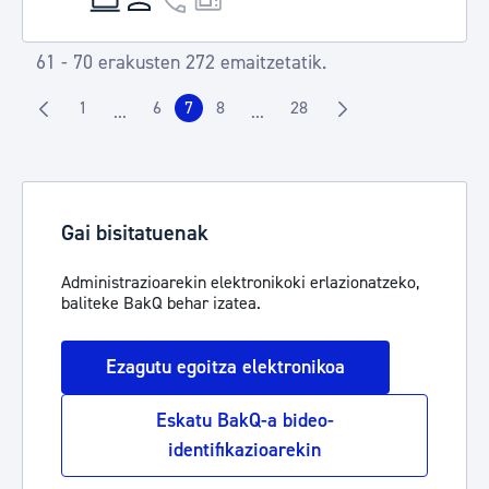
61 - 70 erakusten 272 emaitzetatik.
1
6
7
8
28
...
...
Orrialdea
Orrialdea
Orrialdea
Orrialdea
Orrialdea
Intermediate Pages Use TAB to navigate.
Intermediate Pages Use TAB to 
Gai bisitatuenak
Administrazioarekin elektronikoki erlazionatzeko,
baliteke BakQ behar izatea.
Ezagutu egoitza elektronikoa
Eskatu BakQ-a bideo-
identifikazioarekin