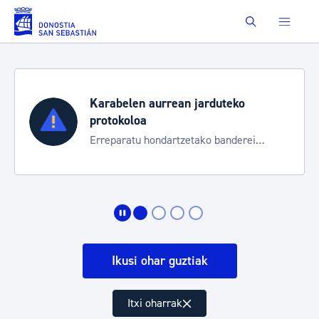
Eduki nagusira joan
Buscar
Karabelen aurrean jarduteko
protokoloa
Erreparatu hondartzetako banderei
egoeraren berri izateko
Ikusi ohar guztiak
Itxi oharrak