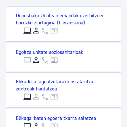
Donostiako Udalean emandako zerbitzuei
buruzko ziurtagiria (I. eranskina)
Egoitza unitate soziosanitarioak
Elikadura laguntzetarako ostalaritza
zentroak hautatzea
Elikagai baten egoera txarra salatzea