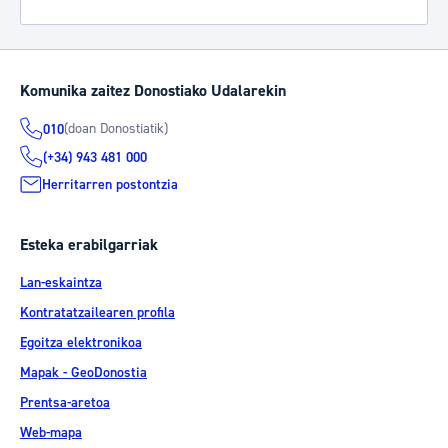
Komunika zaitez Donostiako Udalarekin
(doan Donostiatik)
010
(+34) 943 481 000
Herritarren postontzia
Esteka erabilgarriak
Lan-eskaintza
Kontratatzailearen profila
Egoitza elektronikoa
Mapak - GeoDonostia
Prentsa-aretoa
Web-mapa