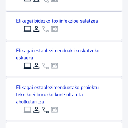
Elikagai bidezko toxiinfekzioa salatzea
Elikagai establezimenduak ikuskatzeko
eskaera
Elikagai establezimenduetako proiektu
teknikoei buruzko kontsulta eta
aholkularitza