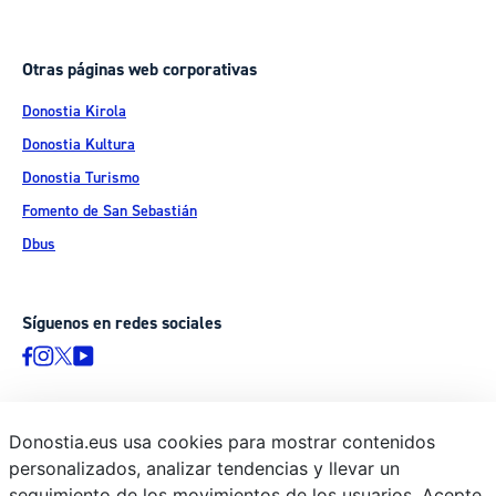
Otras páginas web corporativas
Donostia Kirola
Donostia Kultura
Donostia Turismo
Fomento de San Sebastián
Dbus
Síguenos en redes sociales
Donostia.eus usa cookies para mostrar contenidos
© Donostiako Udala - Ayuntamiento de Donostia / San Sebastián
personalizados, analizar tendencias y llevar un
Ijentea 1, 20003 Donostia / San Sebastián
seguimiento de los movimientos de los usuarios. Acepte