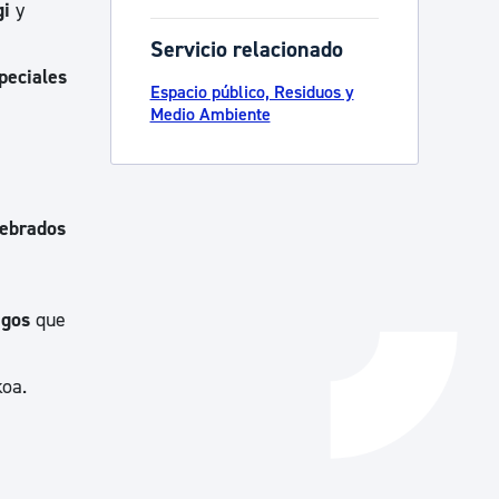
gi
y
Catálogo de trámites
Servicio relacionado
peciales
Espacio público, Residuos y
Medio Ambiente
Ayuda a la tramitación
tebrados
agos
que
oa.