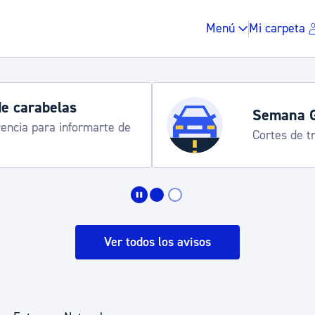
Menú
Mi carpeta
de carabelas
Semana 
rencia para informarte de
Cortes de tr
Impuestos y multas
Vivienda y urbanis
Ver todos los avisos
Espacio público, r