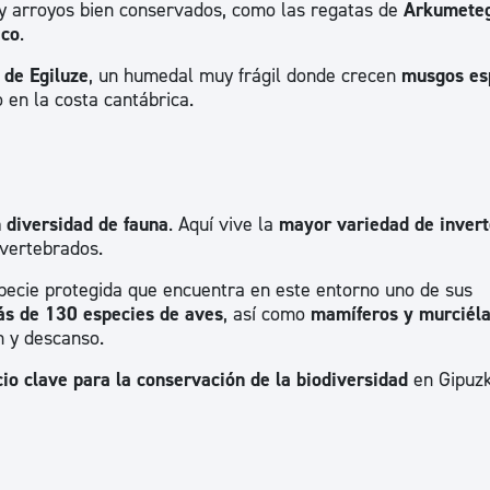
y arroyos bien conservados, como las regatas de
Arkumete
ad
Administración municipal
ico
.
Tablón de anuncios oficiales
 de Egiluze
, un humedal muy frágil donde crecen
musgos es
 en la costa cantábrica.
Calendario fiscal
tural
Portal de transparencia
 diversidad de fauna
. Aquí vive la
mayor variedad de inver
vertebrados.
specie protegida que encuentra en este entorno uno de sus
s de 130 especies de aves
, así como
mamíferos y murciél
n y descanso.
io clave para la conservación de la biodiversidad
en Gipuzk