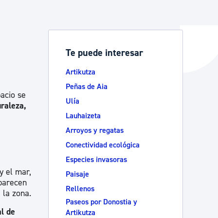
y empleo
Te puede interesar
Artikutza
manos y convivencia
Peñas de Aia
pacio se
Ulía
raleza,
Lauhaizeta
Arroyos y regatas
Conectividad ecológica
Especies invasoras
y el mar,
Paisaje
aparecen
Rellenos
 la zona.
Paseos por Donostia y
al de
Artikutza