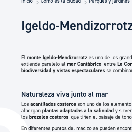
Inicio
Cómo es la ciudad
Parques y jardines
Seguridad ciudadana y emergencias
Igeldo-Mendizorrot
Salud Pública, animales y consumo
Infancia y juventud
El
monte Igeldo-Mendizorrotz
es uno de los grand
extiende paralelo al
mar Cantábrico
, entre
La Co
Participación ciudadana y asociacionismo
biodiversidad y vistas espectaculares
se combinan
Deporte
Naturaleza viva junto al mar
Los
acantilados costeros
son uno de los elementos
albergan
plantas adaptadas a la salinidad
y sirve
los
brezales costeros
, que tiñen el paisaje de ton
En diferentes puntos del macizo se pueden encon