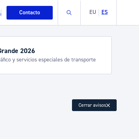
Buscar
EU
ES
Contacto
Grande 2026
áfico y servicios especiales de transporte
mo
Cerrar avisos
esiduos y medioambiente