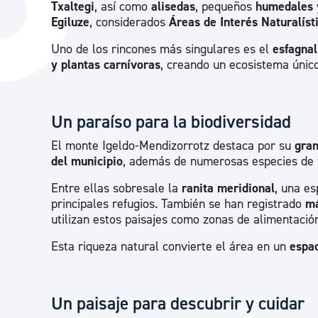
Txaltegi
, así como
alisedas
, pequeños
humedales
La ciudad
Actualid
Egiluze
, considerados
Áreas de Interés Naturalíst
La ciudad ahora
Noticias
Uno de los rincones más singulares es el
esfagnal
y plantas carnívoras
, creando un ecosistema único
Descubre la ciudad
Avisos
La ciudad futura
Agenda cul
Un paraíso para la biodiversidad
El monte Igeldo-Mendizorrotz destaca por su
gran
del municipio
, además de numerosas especies de 
Entre ellas sobresale la
ranita meridional
, una e
principales refugios. También se han registrado
má
utilizan estos paisajes como zonas de alimentació
Esta riqueza natural convierte el área en un
espac
Un paisaje para descubrir y cuidar