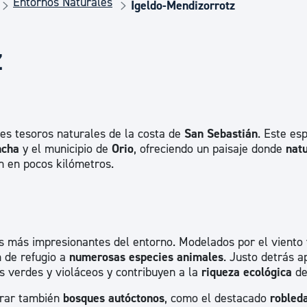
Entornos Naturales
Euskera
Igeldo-Mendizorrotz
z
Desarrollo económico 
Igualdad, Derechos Hu
es tesoros naturales de la costa de
San Sebastián
. Este es
ncha
y el municipio de
Orio
, ofreciendo un paisaje donde
natu
Cultura
 en pocos kilómetros.
Turismo
 más impresionantes del entorno. Modelados por el viento 
n de refugio a
numerosas especies animales
. Justo detrás 
os verdes y violáceos y contribuyen a la
riqueza ecológica
de
trar también
bosques autóctonos
, como el destacado
robled