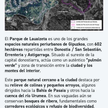
El
Parque de Lau
a
izeta
es uno de los grandes
espacios naturales periurbanos de Gipuzkoa
, con
602
hectáreas
repartidas entre
Donostia / S
an Sebastián
,
Errenteria
y
Astigarraga
. Situado al sureste de la
capital donostiarra, actúa como un auténtico
“pulmón
verde”
y zona de transición entre la
ciudad y los
montes del interior
.
Este
parque natural cercano a la ciudad
destaca por
su
relieve de colinas y pequeños arroyos
, algunos
dirigidos hacia la
Bahía de Pasaia
y otros hacia la
cuenca del río Urumea
. En sus vaguadas aún se
conservan
bosques de ribera
, fundamentales como
corredores ecológicos y refugio de biodiversidad
.