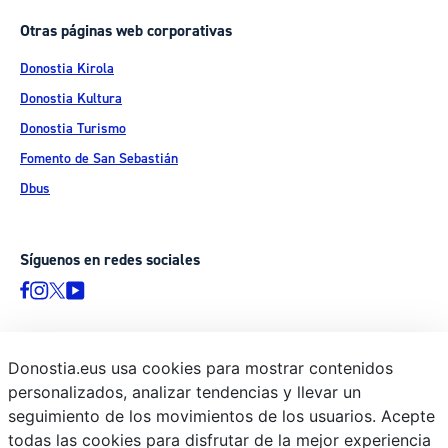
Otras páginas web corporativas
Donostia Kirola
Donostia Kultura
Donostia Turismo
Fomento de San Sebastián
Dbus
Síguenos en redes sociales
Donostia.eus usa cookies para mostrar contenidos
© Donostiako Udala - Ayuntamiento de Donostia / San Sebastián
personalizados, analizar tendencias y llevar un
Ijentea 1, 20003 Donostia / San Sebastián
seguimiento de los movimientos de los usuarios. Acepte
Aviso legal
todas las cookies para disfrutar de la mejor experiencia