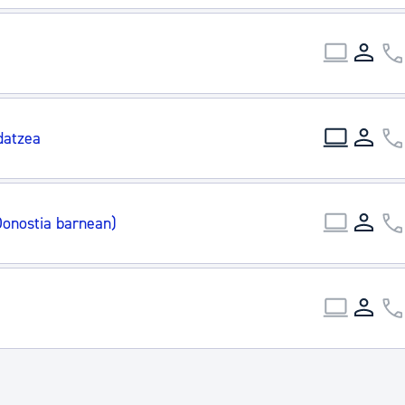
datzea
Donostia barnean)