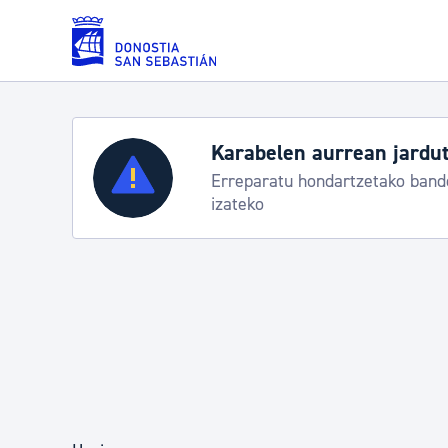
Eduki nagusira joan
Karabelen aurrean jardut
Zerbitzuak
Erreparatu hondartzetako bande
izateko
Errolda eta gai pertsonalak
Gizarte-zerbitzuak
Mugikortasuna