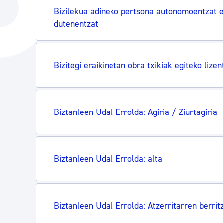
Hiria
Aktualita
Bizilekua adineko pertsona autonomoentzat 
dutenentzat
Hiria orain
Albisteak
Hiria ezagutu
Abisuak
Bizitegi eraikinetan obra txikiak egiteko lizen
Etorkizuneko hiria
Kultur ag
Biztanleen Udal Errolda: Agiria / Ziurtagiria
Biztanleen Udal Errolda: alta
Biztanleen Udal Errolda: Atzerritarren berri