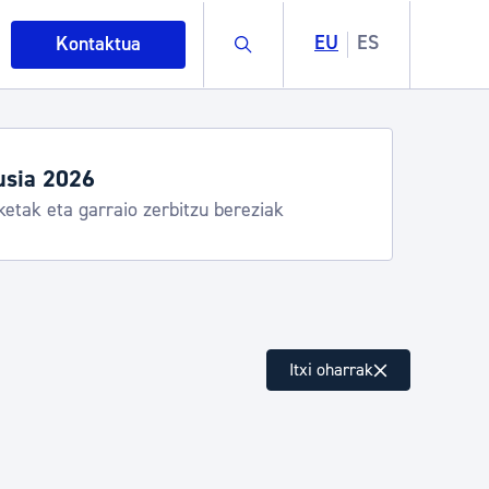
Buscar
EU
ES
Kontaktua
usia 2026
ketak eta garraio zerbitzu bereziak
intza
Itxi oharrak
ndakinak eta ingurumena