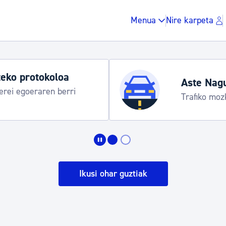
Menua
Nire karpeta
eko protokoloa
Aste Nag
rei egoeraren berri
Trafiko moz
Zergak eta isunak
Etxebizitza eta hirig
Ikusi ohar guztiak
Gune publikoa, ho