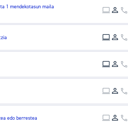
tea
Udal administrazioa
eta 1 mendekotasun maila
Iragarki ofizialen taula
Egutegi fiskala
tzia
enda
Gardentasun ataria
tzea edo berrestea