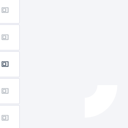
Izapideen katalogoa
Tramitaziorako laguntza