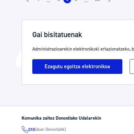
...
...
Orrialdea
Orrialdea
Orrialdea
Orrialdea
Orrialdea
Intermediate Pages Use TAB to navigate.
Intermediate Pages Use 
Gai bisitatuenak
Administrazioarekin elektronikoki erlazionatzeko, 
Ezagutu egoitza elektronikoa
Komunika zaitez Donostiako Udalarekin
(doan Donostiatik)
010