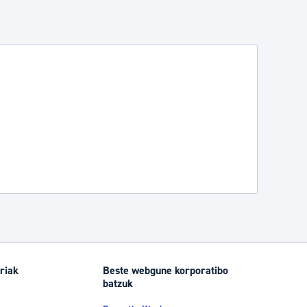
riak
Beste webgune korporatibo
batzuk