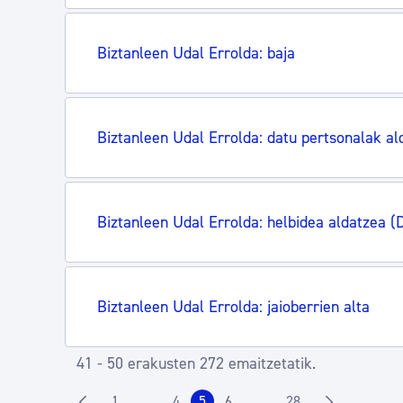
Biztanleen Udal Errolda: baja
Biztanleen Udal Errolda: datu pertsonalak al
Biztanleen Udal Errolda: helbidea aldatzea (
Biztanleen Udal Errolda: jaioberrien alta
41 - 50 erakusten 272 emaitzetatik.
1
4
5
6
28