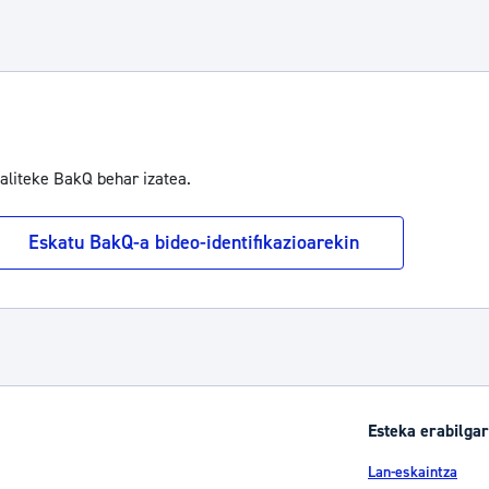
TAB to navigate.
baliteke BakQ behar izatea.
Eskatu BakQ-a bideo-identifikazioarekin
Esteka erabilgar
Lan-eskaintza