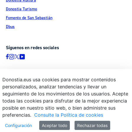
Donostia Kultura
Donostia Turismo
Fomento de San Sebastián
Dbus
Síguenos en redes sociales
Donostia.eus usa cookies para mostrar contenidos
© Donostiako Udala - Ayuntamiento de Donostia / San Sebastián
personalizados, analizar tendencias y llevar un
Ijentea 1, 20003 Donostia / San Sebastián
seguimiento de los movimientos de los usuarios. Acepte
Aviso legal
todas las cookies para disfrutar de la mejor experiencia
Política de privacidad
posible en nuestro sitio web, o bien administre sus
preferencias.
Consulte la Política de cookies
Política de cookies
Declaración de accesibilidad
Configuración
Aceptar todo
Rechazar todas