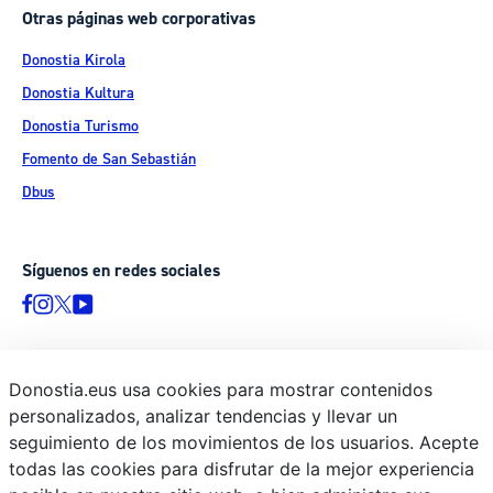
Otras páginas web corporativas
Donostia Kirola
Donostia Kultura
Donostia Turismo
Fomento de San Sebastián
Dbus
Síguenos en redes sociales
Donostia.eus usa cookies para mostrar contenidos
© Donostiako Udala - Ayuntamiento de Donostia / San Sebastián
personalizados, analizar tendencias y llevar un
Ijentea 1, 20003 Donostia / San Sebastián
seguimiento de los movimientos de los usuarios. Acepte
Aviso legal
todas las cookies para disfrutar de la mejor experiencia
Política de privacidad