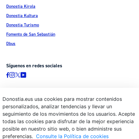
Donostia Kirola
Donostia Kultura
Donostia Turismo
Fomento de San Sebastián
Dbus
Síguenos en redes sociales
Donostia.eus usa cookies para mostrar contenidos
© Donostiako Udala - Ayuntamiento de Donostia / San Sebastián
personalizados, analizar tendencias y llevar un
Ijentea 1, 20003 Donostia / San Sebastián
seguimiento de los movimientos de los usuarios. Acepte
Aviso legal
todas las cookies para disfrutar de la mejor experiencia
Política de privacidad
posible en nuestro sitio web, o bien administre sus
preferencias.
Consulte la Política de cookies
Política de cookies