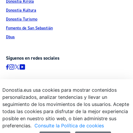
Donostia Kirola
Donostia Kultura
Donostia Turismo
Fomento de San Sebastián
Dbus
Síguenos en redes sociales
Donostia.eus usa cookies para mostrar contenidos
© Donostiako Udala - Ayuntamiento de Donostia / San Sebastián
personalizados, analizar tendencias y llevar un
Ijentea 1, 20003 Donostia / San Sebastián
seguimiento de los movimientos de los usuarios. Acepte
Aviso legal
todas las cookies para disfrutar de la mejor experiencia
Política de privacidad
posible en nuestro sitio web, o bien administre sus
preferencias.
Consulte la Política de cookies
Política de cookies